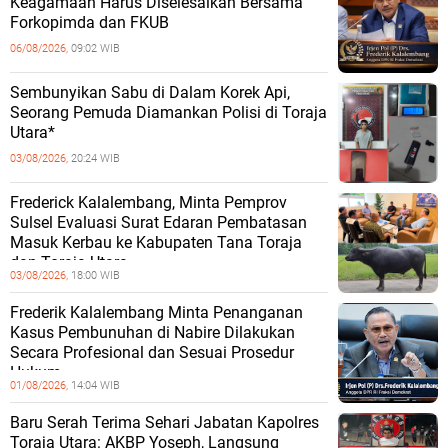
Keagamaan Harus Diselesaikan Bersama
Forkopimda dan FKUB
06/08/2026,
09:02 WIB
Sembunyikan Sabu di Dalam Korek Api,
Seorang Pemuda Diamankan Polisi di Toraja
Utara*
03/08/2026,
20:24 WIB
Frederick Kalalembang, Minta Pemprov
Sulsel Evaluasi Surat Edaran Pembatasan
Masuk Kerbau ke Kabupaten Tana Toraja
dan Toraja Utara
03/08/2026,
18:00 WIB
Frederik Kalalembang Minta Penanganan
Kasus Pembunuhan di Nabire Dilakukan
Secara Profesional dan Sesuai Prosedur
Hukum
01/08/2026,
14:04 WIB
Baru Serah Terima Sehari Jabatan Kapolres
Toraja Utara: AKBP Yoseph, Langsung