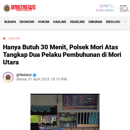
SABTU
8 08 2026
BUDAYA
EKONOMI
HUKUM
HADLINE
HEADLINE
HIBURAN
IDEOLOGI
IDI
›
HUKUM
Hanya Butuh 30 Menit, Polsek Mori Atas Tangkap Dua Pelaku Pembuhunan di Mori Utara
Hanya Butuh 30 Menit, Polsek Mori Atas
Tangkap Dua Pelaku Pembuhunan di Mori
Utara
Redaksi
Selasa, 01 April 2025, 18:10 WIB