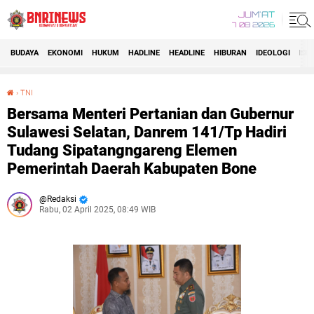
JUM'AT
7 08 2026
BUDAYA
EKONOMI
HUKUM
HADLINE
HEADLINE
HIBURAN
IDEOLOGI
IDI
›
TNI
Bersama Menteri Pertanian dan Gubernur Sulawesi Selatan, Danrem 141/Tp Hadiri Tudang Sipatangngareng Elemen Pemerintah Daerah Kabupaten Bone
Bersama Menteri Pertanian dan Gubernur
Sulawesi Selatan, Danrem 141/Tp Hadiri
Tudang Sipatangngareng Elemen
Pemerintah Daerah Kabupaten Bone
Redaksi
Rabu, 02 April 2025, 08:49 WIB