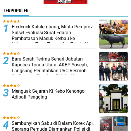
TERPOPULER
Frederick Kalalembang, Minta Pemprov
Sulsel Evaluasi Surat Edaran
Pembatasan Masuk Kerbau ke
Kabupaten Tana Toraja dan Toraja Utara
Baru Serah Terima Sehari Jabatan
Kapolres Toraja Utara: AKBP Yoseph,
Langsung Perintahkan URC Resmob
SatReskrim Tangkap Pelaku Kekerasan
Seksual Anak Di Bawah Umur
Menguak Sejarah Ki Kebo Kenongo
Adipati Pengging
Sembunyikan Sabu di Dalam Korek Api,
Seorang Pemuda Diamankan Polisi di