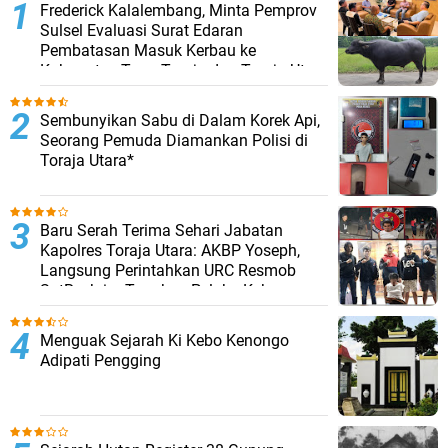
Frederick Kalalembang, Minta Pemprov
Sulsel Evaluasi Surat Edaran
Pembatasan Masuk Kerbau ke
Kabupaten Tana Toraja dan Toraja Utara
Sembunyikan Sabu di Dalam Korek Api,
Seorang Pemuda Diamankan Polisi di
Toraja Utara*
Baru Serah Terima Sehari Jabatan
Kapolres Toraja Utara: AKBP Yoseph,
Langsung Perintahkan URC Resmob
SatReskrim Tangkap Pelaku Kekerasan
Seksual Anak Di Bawah Umur
Menguak Sejarah Ki Kebo Kenongo
Adipati Pengging