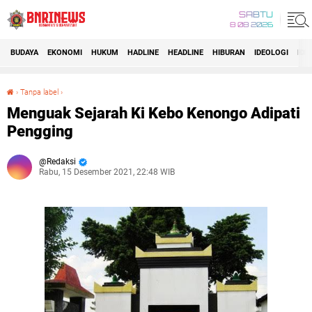
SABTU
8 08 2026
BUDAYA
EKONOMI
HUKUM
HADLINE
HEADLINE
HIBURAN
IDEOLOGI
IDI
›
Tanpa label
›
Menguak Sejarah Ki Kebo Kenongo Adipati Pengging
Menguak Sejarah Ki Kebo Kenongo Adipati
Pengging
Redaksi
Rabu, 15 Desember 2021, 22:48 WIB