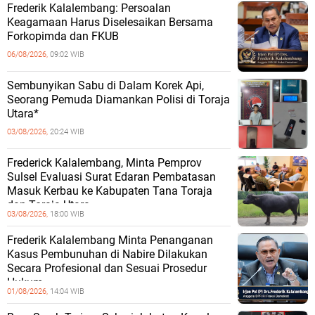
Frederik Kalalembang: Persoalan
Keagamaan Harus Diselesaikan Bersama
Forkopimda dan FKUB
06/08/2026,
09:02 WIB
Sembunyikan Sabu di Dalam Korek Api,
Seorang Pemuda Diamankan Polisi di Toraja
Utara*
03/08/2026,
20:24 WIB
Frederick Kalalembang, Minta Pemprov
Sulsel Evaluasi Surat Edaran Pembatasan
Masuk Kerbau ke Kabupaten Tana Toraja
dan Toraja Utara
03/08/2026,
18:00 WIB
Frederik Kalalembang Minta Penanganan
Kasus Pembunuhan di Nabire Dilakukan
Secara Profesional dan Sesuai Prosedur
Hukum
01/08/2026,
14:04 WIB