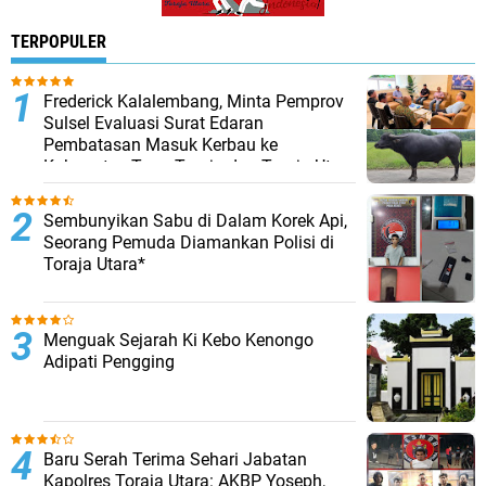
TERPOPULER
Frederick Kalalembang, Minta Pemprov
Sulsel Evaluasi Surat Edaran
Pembatasan Masuk Kerbau ke
Kabupaten Tana Toraja dan Toraja Utara
Sembunyikan Sabu di Dalam Korek Api,
Seorang Pemuda Diamankan Polisi di
Toraja Utara*
Menguak Sejarah Ki Kebo Kenongo
Adipati Pengging
Baru Serah Terima Sehari Jabatan
Kapolres Toraja Utara: AKBP Yoseph,