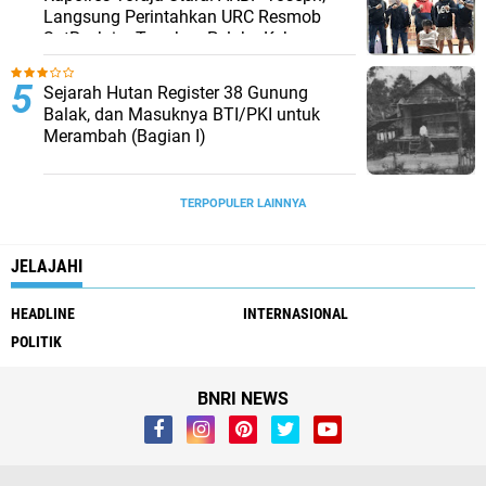
Langsung Perintahkan URC Resmob
SatReskrim Tangkap Pelaku Kekerasan
Seksual Anak Di Bawah Umur
Sejarah Hutan Register 38 Gunung
Balak, dan Masuknya BTI/PKI untuk
Merambah (Bagian I)
TERPOPULER LAINNYA
JELAJAHI
HEADLINE
INTERNASIONAL
POLITIK
BNRI NEWS