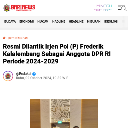
MINGGU
9 08 2026
BUDAYA
EKONOMI
HUKUM
HADLINE
HEADLINE
HIBURAN
IDEOLOGI
IDI
›
pemerintahan
Resmi Dilantik Irjen Pol (P) Frederik Kalalembang Sebagai Anggota DPR RI Periode 2024-2029
Resmi Dilantik Irjen Pol (P) Frederik
Kalalembang Sebagai Anggota DPR RI
Periode 2024-2029
Redaksi
Rabu, 02 Oktober 2024, 19:32 WIB