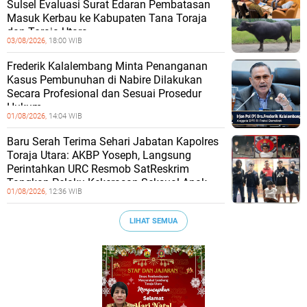
Sulsel Evaluasi Surat Edaran Pembatasan
Masuk Kerbau ke Kabupaten Tana Toraja
dan Toraja Utara
03/08/2026,
18:00 WIB
Frederik Kalalembang Minta Penanganan
Kasus Pembunuhan di Nabire Dilakukan
Secara Profesional dan Sesuai Prosedur
Hukum
01/08/2026,
14:04 WIB
Baru Serah Terima Sehari Jabatan Kapolres
Toraja Utara: AKBP Yoseph, Langsung
Perintahkan URC Resmob SatReskrim
Tangkap Pelaku Kekerasan Seksual Anak
01/08/2026,
12:36 WIB
LIHAT SEMUA