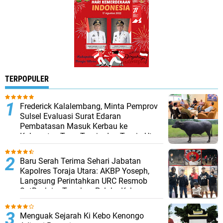
TERPOPULER
Frederick Kalalembang, Minta Pemprov
Sulsel Evaluasi Surat Edaran
Pembatasan Masuk Kerbau ke
Kabupaten Tana Toraja dan Toraja Utara
Baru Serah Terima Sehari Jabatan
Kapolres Toraja Utara: AKBP Yoseph,
Langsung Perintahkan URC Resmob
SatReskrim Tangkap Pelaku Kekerasan
Seksual Anak Di Bawah Umur
Menguak Sejarah Ki Kebo Kenongo