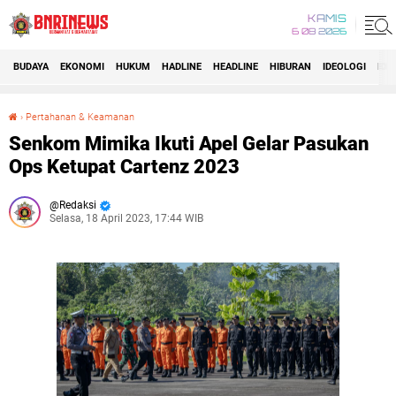
KAMIS
6 08 2026
BUDAYA
EKONOMI
HUKUM
HADLINE
HEADLINE
HIBURAN
IDEOLOGI
IDI
›
Pertahanan & Keamanan
Senkom Mimika Ikuti Apel Gelar Pasukan Ops Ketupat Cartenz 2023
Senkom Mimika Ikuti Apel Gelar Pasukan
Ops Ketupat Cartenz 2023
Redaksi
Selasa, 18 April 2023, 17:44 WIB