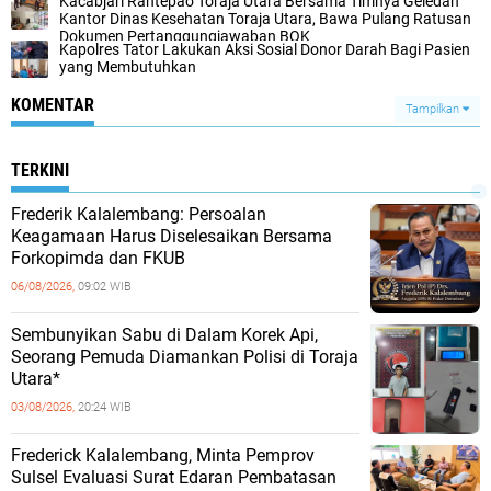
Kacabjari Rantepao Toraja Utara Bersama Timnya Geledah
Kantor Dinas Kesehatan Toraja Utara, Bawa Pulang Ratusan
Dokumen Pertanggungjawaban BOK
Kapolres Tator Lakukan Aksi Sosial Donor Darah Bagi Pasien
yang Membutuhkan
KOMENTAR
Tampilkan
TERKINI
Frederik Kalalembang: Persoalan
Keagamaan Harus Diselesaikan Bersama
Forkopimda dan FKUB
06/08/2026,
09:02 WIB
Sembunyikan Sabu di Dalam Korek Api,
Seorang Pemuda Diamankan Polisi di Toraja
Utara*
03/08/2026,
20:24 WIB
Frederick Kalalembang, Minta Pemprov
Sulsel Evaluasi Surat Edaran Pembatasan