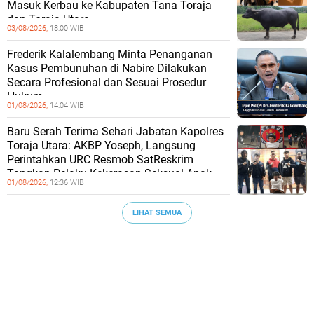
Masuk Kerbau ke Kabupaten Tana Toraja
dan Toraja Utara
03/08/2026,
18:00 WIB
Frederik Kalalembang Minta Penanganan
Kasus Pembunuhan di Nabire Dilakukan
Secara Profesional dan Sesuai Prosedur
Hukum
01/08/2026,
14:04 WIB
Baru Serah Terima Sehari Jabatan Kapolres
Toraja Utara: AKBP Yoseph, Langsung
Perintahkan URC Resmob SatReskrim
Tangkap Pelaku Kekerasan Seksual Anak
01/08/2026,
12:36 WIB
LIHAT SEMUA