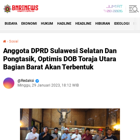
JUM'AT
7 08 2026
BUDAYA
EKONOMI
HUKUM
HADLINE
HEADLINE
HIBURAN
IDEOLOGI
IDI
›
Sosial
Anggota DPRD Sulawesi Selatan Dan Pongtasik, Optimis DOB Toraja Utara Bagian Barat Akan Terbentuk
Anggota DPRD Sulawesi Selatan Dan
Pongtasik, Optimis DOB Toraja Utara
Bagian Barat Akan Terbentuk
Redaksi
Minggu, 29 Januari 2023, 18:12 WIB