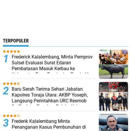
TERPOPULER
Frederick Kalalembang, Minta Pemprov
Sulsel Evaluasi Surat Edaran
Pembatasan Masuk Kerbau ke
Kabupaten Tana Toraja dan Toraja Utara
Baru Serah Terima Sehari Jabatan
Kapolres Toraja Utara: AKBP Yoseph,
Langsung Perintahkan URC Resmob
SatReskrim Tangkap Pelaku Kekerasan
Seksual Anak Di Bawah Umur
Frederik Kalalembang Minta
Penanganan Kasus Pembunuhan di