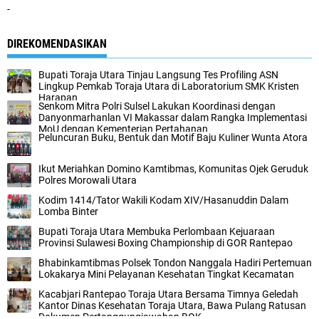
-
DIREKOMENDASIKAN
Bupati Toraja Utara Tinjau Langsung Tes Profiling ASN
Lingkup Pemkab Toraja Utara di Laboratorium SMK Kristen
Harapan
Senkom Mitra Polri Sulsel Lakukan Koordinasi dengan
Danyonmarhanlan VI Makassar dalam Rangka Implementasi
MoU dengan Kementerian Pertahanan
Peluncuran Buku, Bentuk dan Motif Baju Kuliner Wunta Atora
Ikut Meriahkan Domino Kamtibmas, Komunitas Ojek Geruduk
Polres Morowali Utara
Kodim 1414/Tator Wakili Kodam XIV/Hasanuddin Dalam
Lomba Binter
Bupati Toraja Utara Membuka Perlombaan Kejuaraan
Provinsi Sulawesi Boxing Championship di GOR Rantepao
Bhabinkamtibmas Polsek Tondon Nanggala Hadiri Pertemuan
Lokakarya Mini Pelayanan Kesehatan Tingkat Kecamatan
Kacabjari Rantepao Toraja Utara Bersama Timnya Geledah
Kantor Dinas Kesehatan Toraja Utara, Bawa Pulang Ratusan
Dokumen Pertanggungjawaban BOK