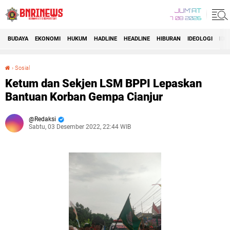
JUM'AT
7 08 2026
BUDAYA
EKONOMI
HUKUM
HADLINE
HEADLINE
HIBURAN
IDEOLOGI
IDI
›
Sosial
Ketum dan Sekjen LSM BPPI Lepaskan Bantuan Korban Gempa Cianjur
Ketum dan Sekjen LSM BPPI Lepaskan
Bantuan Korban Gempa Cianjur
Redaksi
Sabtu, 03 Desember 2022, 22:44 WIB