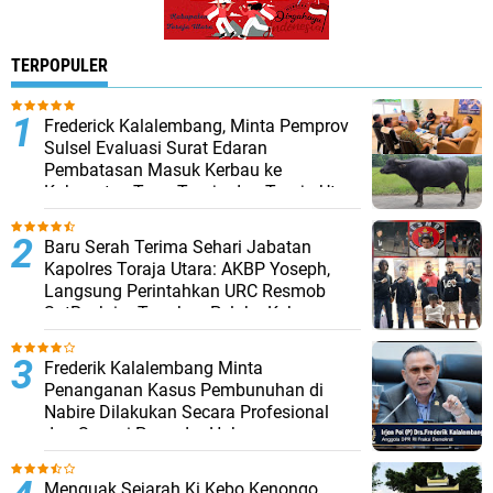
TERPOPULER
Frederick Kalalembang, Minta Pemprov
Sulsel Evaluasi Surat Edaran
Pembatasan Masuk Kerbau ke
Kabupaten Tana Toraja dan Toraja Utara
Baru Serah Terima Sehari Jabatan
Kapolres Toraja Utara: AKBP Yoseph,
Langsung Perintahkan URC Resmob
SatReskrim Tangkap Pelaku Kekerasan
Seksual Anak Di Bawah Umur
Frederik Kalalembang Minta
Penanganan Kasus Pembunuhan di
Nabire Dilakukan Secara Profesional
dan Sesuai Prosedur Hukum
Menguak Sejarah Ki Kebo Kenongo