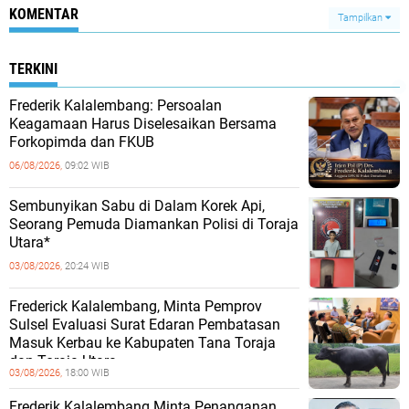
KOMENTAR
Tampilkan
TERKINI
Frederik Kalalembang: Persoalan
Keagamaan Harus Diselesaikan Bersama
Forkopimda dan FKUB
06/08/2026,
09:02 WIB
Sembunyikan Sabu di Dalam Korek Api,
Seorang Pemuda Diamankan Polisi di Toraja
Utara*
03/08/2026,
20:24 WIB
Frederick Kalalembang, Minta Pemprov
Sulsel Evaluasi Surat Edaran Pembatasan
Masuk Kerbau ke Kabupaten Tana Toraja
dan Toraja Utara
03/08/2026,
18:00 WIB
Frederik Kalalembang Minta Penanganan