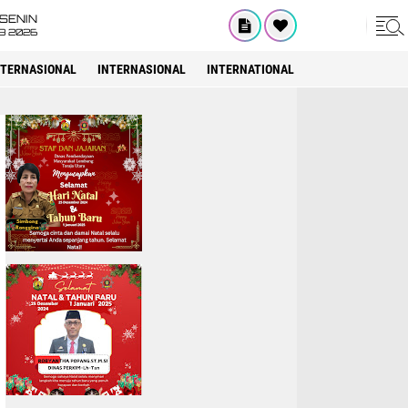
SENIN
08 2026
STERNASIONAL
INTERNASIONAL
INTERNATIONAL
KESEHATAN
K