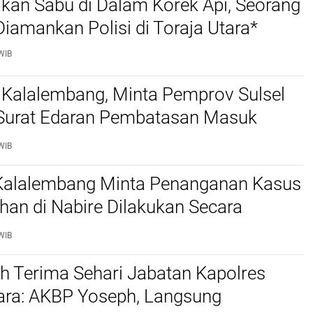
kan Sabu di Dalam Korek Api, Seorang
amankan Polisi di Toraja Utara*
WIB
 Kalalembang, Minta Pemprov Sulsel
 Surat Edaran Pembatasan Masuk
 Kabupaten Tana Toraja dan Toraja
WIB
 Kalalembang Minta Penanganan Kasus
an di Nabire Dilakukan Secara
nal dan Sesuai Prosedur Hukum
WIB
h Terima Sehari Jabatan Kapolres
tara: AKBP Yoseph, Langsung