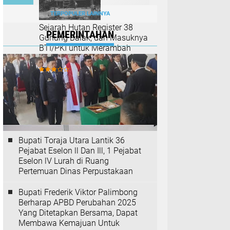
TERPOPULER LAINNYA
Sejarah Hutan Register 38
PEMERINTAHAN
Gunung Balak, dan Masuknya
BTI/PKI untuk Merambah
(Bagian I)
Bupati Toraja Utara Lantik 36
Pejabat Eselon ll Dan Ill, 1 Pejabat
Eselon lV Lurah di Ruang
Pertemuan Dinas Perpustakaan
Bupati Frederik Viktor Palimbong
Berharap APBD Perubahan 2025
Yang Ditetapkan Bersama, Dapat
Membawa Kemajuan Untuk