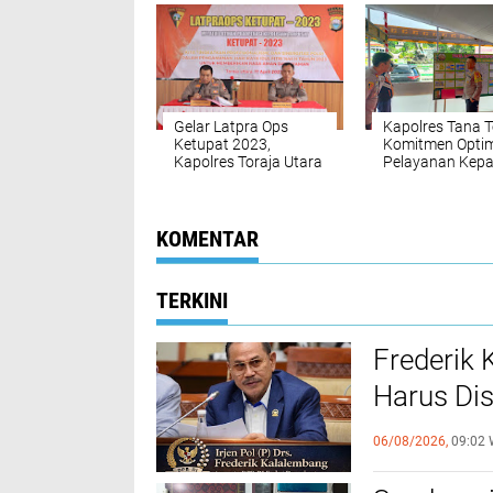
FORKOP
Gelar Latpra Ops
Kapolres Tana T
Ketupat 2023,
Komitmen Opti
Kapolres Toraja Utara
Pelayanan Kep
Berikan Pembekalan
Masyarakat
Kepada Personel
yang Terlibat
KOMENTAR
TERKINI
Frederik
Harus Di
FKUB
06/08/2026,
09:02 