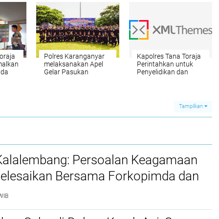
oraja
Polres Karanganyar
Kapolres Tana Toraja
malkan
melaksanakan Apel
Perintahkan untuk
ada
Gelar Pasukan
Penyelidikan dan
Operasi Ketupat
Otopsi Penemuan
Candi Tahun 2023
Mayat Tanpa Kepala
di wilayah Kecamatan
Bonggakaradeng
Tampilkan
 Kalalembang: Persoalan Keagamaan
selesaikan Bersama Forkopimda dan
WIB