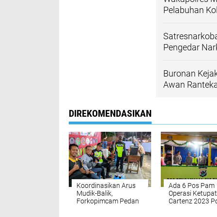
Pelabuhan Ko
Satresnarkoba
Pengedar Nar
Buronan Keja
Awan Rantekar
DIREKOMENDASIKAN
Koordinasikan Arus
Ada 6 Pos Pam
Mudik-Balik,
Operasi Ketupat
Forkopimcam Pedan
Cartenz 2023 Po
Gandeng Senkom
Mimika
Mitra Polri beserta