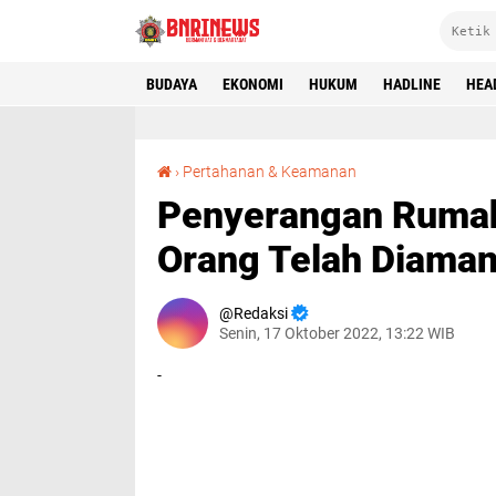
BUDAYA
EKONOMI
HUKUM
HADLINE
HEA
Penyerangan Rumah Mantan Anggota DPD RI, 2 Orang Telah Diamankan
›
Pertahanan & Keamanan
Penyerangan Rumah
Orang Telah Diama
Redaksi
Senin, 17 Oktober 2022, 13:22 WIB
-