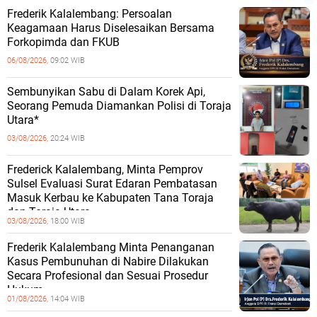
Frederik Kalalembang: Persoalan
Keagamaan Harus Diselesaikan Bersama
Forkopimda dan FKUB
06/08/2026,
09:02 WIB
Sembunyikan Sabu di Dalam Korek Api,
Seorang Pemuda Diamankan Polisi di Toraja
Utara*
03/08/2026,
20:24 WIB
Frederick Kalalembang, Minta Pemprov
Sulsel Evaluasi Surat Edaran Pembatasan
Masuk Kerbau ke Kabupaten Tana Toraja
dan Toraja Utara
03/08/2026,
18:00 WIB
Frederik Kalalembang Minta Penanganan
Kasus Pembunuhan di Nabire Dilakukan
Secara Profesional dan Sesuai Prosedur
Hukum
01/08/2026,
14:04 WIB