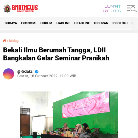
JUM'AT
7 08 2026
BUDAYA
EKONOMI
HUKUM
HADLINE
HEADLINE
HIBURAN
IDEOLOGI
IDI
›
Idiologi
Bekali Ilmu Berumah Tangga, LDII Bangkalan Gelar Seminar Pranikah
Bekali Ilmu Berumah Tangga, LDII
Bangkalan Gelar Seminar Pranikah
Redaksi
Selasa, 18 Oktober 2022, 12:09 WIB