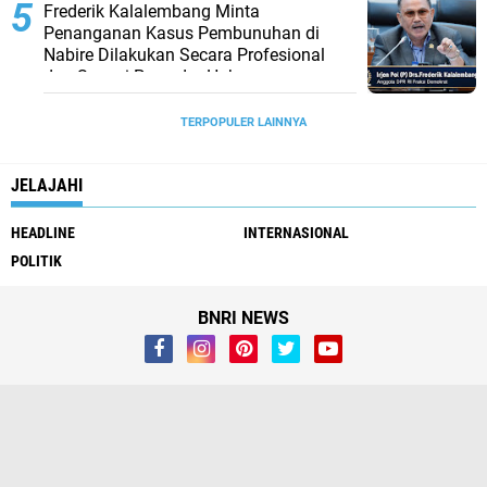
Frederik Kalalembang Minta
Penanganan Kasus Pembunuhan di
Nabire Dilakukan Secara Profesional
dan Sesuai Prosedur Hukum
TERPOPULER LAINNYA
JELAJAHI
HEADLINE
INTERNASIONAL
POLITIK
BNRI NEWS
Whistleblower
Visi Misi
Redaksi
Pendaftaran Biro
Pedoman Media Siber
Kirim Berita & Iklan
Copyright ©
2026 BNRI NEWS