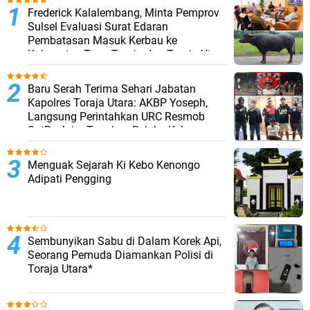
Frederick Kalalembang, Minta Pemprov
Sulsel Evaluasi Surat Edaran
Pembatasan Masuk Kerbau ke
Kabupaten Tana Toraja dan Toraja Utara
Baru Serah Terima Sehari Jabatan
Kapolres Toraja Utara: AKBP Yoseph,
Langsung Perintahkan URC Resmob
SatReskrim Tangkap Pelaku Kekerasan
Seksual Anak Di Bawah Umur
Menguak Sejarah Ki Kebo Kenongo
Adipati Pengging
Sembunyikan Sabu di Dalam Korek Api,
Seorang Pemuda Diamankan Polisi di
Toraja Utara*