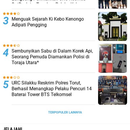
SatReskrim Tangkap Pelaku Kekerasan
Seksual Anak Di Bawah Umur
Menguak Sejarah Ki Kebo Kenongo
Adipati Pengging
Sembunyikan Sabu di Dalam Korek Api,
Seorang Pemuda Diamankan Polisi di
Toraja Utara*
URC Silakku Reskrim Polres Torut,
Berhasil Menangkap Pelaku Pencuri 14
Baterai Tower BTS Telkomsel
TERPOPULER LAINNYA
JELAJAHI