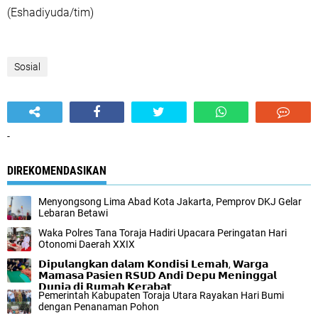
(Eshadiyuda/tim)
Sosial
-
DIREKOMENDASIKAN
Menyongsong Lima Abad Kota Jakarta, Pemprov DKJ Gelar
Lebaran Betawi
Waka Polres Tana Toraja Hadiri Upacara Peringatan Hari
Otonomi Daerah XXIX
𝗗𝗶𝗽𝘂𝗹𝗮𝗻𝗴𝗸𝗮𝗻 𝗱𝗮𝗹𝗮𝗺 𝗞𝗼𝗻𝗱𝗶𝘀𝗶 𝗟𝗲𝗺𝗮𝗵, 𝗪𝗮𝗿𝗴𝗮
𝗠𝗮𝗺𝗮𝘀𝗮 𝗣𝗮𝘀𝗶𝗲𝗻 𝗥𝗦𝗨𝗗 𝗔𝗻𝗱𝗶 𝗗𝗲𝗽𝘂 𝗠𝗲𝗻𝗶𝗻𝗴𝗴𝗮𝗹
𝗗𝘂𝗻𝗶𝗮 𝗱𝗶 𝗥𝘂𝗺𝗮𝗵 𝗞𝗲𝗿𝗮𝗯𝗮𝘁
Pemerintah Kabupaten Toraja Utara Rayakan Hari Bumi
dengan Penanaman Pohon