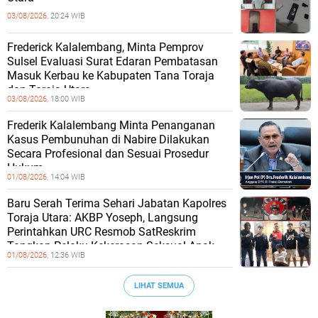
03/08/2026,
20:24 WIB
Frederick Kalalembang, Minta Pemprov
Sulsel Evaluasi Surat Edaran Pembatasan
Masuk Kerbau ke Kabupaten Tana Toraja
dan Toraja Utara
03/08/2026,
18:00 WIB
Frederik Kalalembang Minta Penanganan
Kasus Pembunuhan di Nabire Dilakukan
Secara Profesional dan Sesuai Prosedur
Hukum
01/08/2026,
14:04 WIB
Baru Serah Terima Sehari Jabatan Kapolres
Toraja Utara: AKBP Yoseph, Langsung
Perintahkan URC Resmob SatReskrim
Tangkap Pelaku Kekerasan Seksual Anak
01/08/2026,
12:36 WIB
LIHAT SEMUA