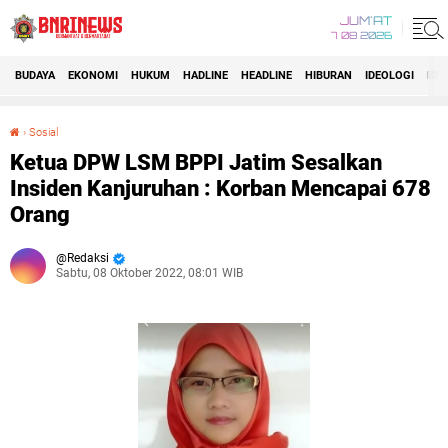
JUM'AT
7 08 2026
BUDAYA
EKONOMI
HUKUM
HADLINE
HEADLINE
HIBURAN
IDEOLOGI
IDI
›
Sosial
Ketua DPW LSM BPPI Jatim Sesalkan Insiden Kanjuruhan : Korban Mencapai 678 Orang
Ketua DPW LSM BPPI Jatim Sesalkan
Insiden Kanjuruhan : Korban Mencapai 678
Orang
Redaksi
Sabtu, 08 Oktober 2022, 08:01 WIB