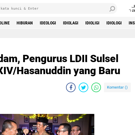
J
7 
DLINE
HIBURAN
IDEOLOGI
IDIOLAGI
IDIOLIGI
IDIOLOGI
IN
am, Pengurus LDII Sulsel
IV/Hasanuddin yang Baru
Komentar (
)