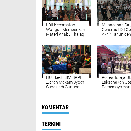
LDII Kecamatan
Muhasabah Diri
Wangon Memberikan
Generus LDII Go
Materi Kitabu Thalaq
Akhir Tahun de
untuk Mewujudkan
Pengajian
Keluarga yang
Samawa
HUT ke-3 LSM BPPI
Polres Toraja U
Ziarah Makam Syekh
Laksanakan Up
Subakir di Gunung
Persemayaman 
Tidar
Peltu (Purn) Polr
Simak Secara D
Kepolisian
KOMENTAR
TERKINI