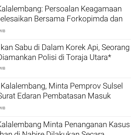
 Kalalembang: Persoalan Keagamaan
selesaikan Bersama Forkopimda dan
WIB
kan Sabu di Dalam Korek Api, Seorang
amankan Polisi di Toraja Utara*
WIB
 Kalalembang, Minta Pemprov Sulsel
 Surat Edaran Pembatasan Masuk
 Kabupaten Tana Toraja dan Toraja
WIB
 Kalalembang Minta Penanganan Kasus
an di Nabire Dilakukan Secara