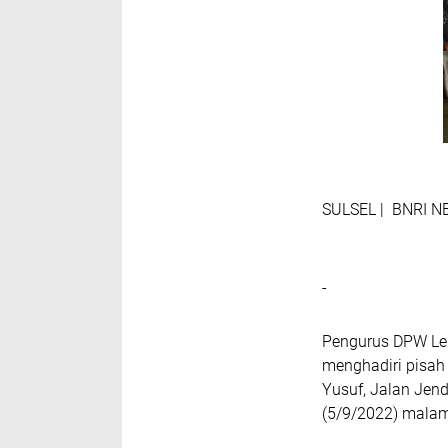
SULSEL | BNRI 
-
Pengurus DPW Lem
menghadiri pisah
Yusuf, Jalan Jend
(5/9/2022) mala