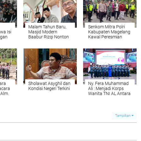
,
Malam Tahun Baru,
Senkom Mitra Polri
wa Isi
Masjid Modern
Kabupaten Magelang
ngan
Baabur Rizqi Nonton
Kawal Peresmian
Bareng Film Sejarah
Kampung Pancasila
Nabi Muhammad
SAW
tara
Sholawat Asyghil dan
Ny. Fera Muhammad
acara
Kondisi Negeri Terkini
Ali : Menjadi Korps
Alm.
Wanita TNI AL Antara
i H.
Kodrat, Karir
inas
Profesional, dan
Emansipasi
Tampilkan