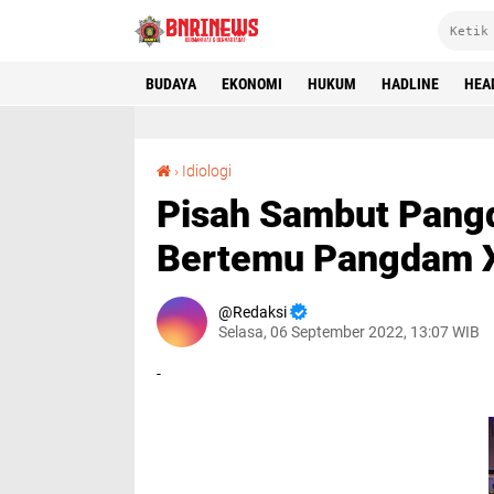
BUDAYA
EKONOMI
HUKUM
HADLINE
HEA
Pisah Sambut Pangdam, Pengurus LDII Sulsel Bertemu Pangdam XIV/Hasanuddin yang Baru
›
Idiologi
Pisah Sambut Pangd
Bertemu Pangdam X
Redaksi
Selasa, 06 September 2022, 13:07 WIB
-