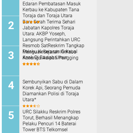
Edaran Pembatasan Masuk
Kerbau ke Kabupaten Tana
Toraja dan Toraja Utara
Baru Serah Terima Sehari
Jabatan Kapolres Toraja
Utara: AKBP Yoseph,
Langsung Perintahkan URC
Resmob SatReskrim Tangkap
Pelaku Kekerasan Seksual
Menguak Sejarah Ki Kebo
Anak Di Bawah Umur
Kenongo Adipati Pengging
Sembunyikan Sabu di Dalam
Korek Api, Seorang Pemuda
Diamankan Polisi di Toraja
Utara*
URC Silakku Reskrim Polres
Torut, Berhasil Menangkap
Pelaku Pencuri 14 Baterai
Tower BTS Telkomsel