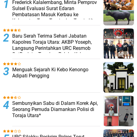
Frederick Kalalembang, Minta Pemprov
Sulsel Evaluasi Surat Edaran
Pembatasan Masuk Kerbau ke
Kabupaten Tana Toraja dan Toraja Utara
Baru Serah Terima Sehari Jabatan
Kapolres Toraja Utara: AKBP Yoseph,
Langsung Perintahkan URC Resmob
SatReskrim Tangkap Pelaku Kekerasan
Seksual Anak Di Bawah Umur
Menguak Sejarah Ki Kebo Kenongo
Adipati Pengging
Sembunyikan Sabu di Dalam Korek Api,
Seorang Pemuda Diamankan Polisi di
Toraja Utara*
URC Silakku Reskrim Polres Torut,