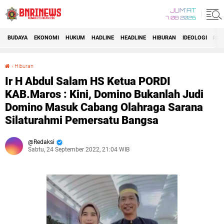
JUM'AT
7 08 2026
BUDAYA
EKONOMI
HUKUM
HADLINE
HEADLINE
HIBURAN
IDEOLOGI
IDI
›
Hiburan
Ir H Abdul Salam HS Ketua PORDI KAB.Maros : Kini, Domino Bukanlah Judi Domino Masuk Cabang Olahraga Sarana Silaturahmi Pemersatu Bangsa
Ir H Abdul Salam HS Ketua PORDI
KAB.Maros : Kini, Domino Bukanlah Judi
Domino Masuk Cabang Olahraga Sarana
Silaturahmi Pemersatu Bangsa
Redaksi
Sabtu, 24 September 2022, 21:04 WIB