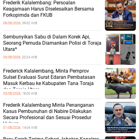
Frederik Kalalembang: Persoalan
Keagamaan Harus Diselesaikan Bersama
Forkopimda dan FKUB
06/08/2026,
09:02 WIB
Sembunyikan Sabu di Dalam Korek Api,
Seorang Pemuda Diamankan Polisi di Toraja
Utara*
03/08/2026,
20:24 WIB
Frederick Kalalembang, Minta Pemprov
Sulsel Evaluasi Surat Edaran Pembatasan
Masuk Kerbau ke Kabupaten Tana Toraja
dan Toraja Utara
03/08/2026,
18:00 WIB
Frederik Kalalembang Minta Penanganan
Kasus Pembunuhan di Nabire Dilakukan
Secara Profesional dan Sesuai Prosedur
Hukum
01/08/2026,
14:04 WIB