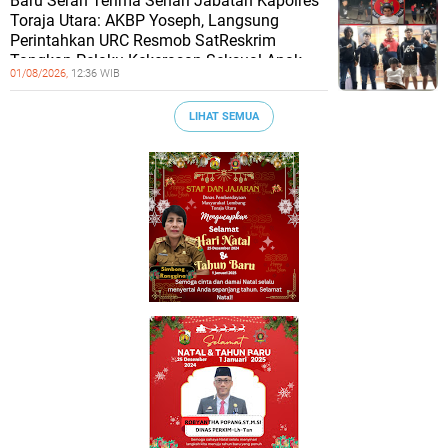
Baru Serah Terima Sehari Jabatan Kapolres
Toraja Utara: AKBP Yoseph, Langsung
Perintahkan URC Resmob SatReskrim
Tangkap Pelaku Kekerasan Seksual Anak
01/08/2026,
12:36 WIB
LIHAT SEMUA