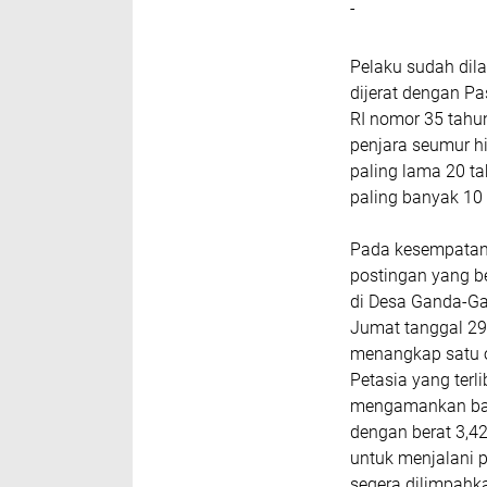
-
Pelaku sudah dil
dijerat dengan Pa
RI nomor 35 tah
penjara seumur hi
paling lama 20 ta
paling banyak 10 
Pada kesempatan i
postingan yang be
di Desa Ganda-Ga
Jumat tanggal 29 
menangkap satu o
Petasia yang terl
mengamankan bara
dengan berat 3,42
untuk menjalani p
segera dilimpahk