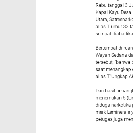
Rabu tanggal 3 Ju
Kapal Kayu Desa
Utara, Satresnark
alias T umur 33 
sempat diabadikan
Bertempat di rua
Wayan Sedana dan
tersebut, “bahwa
saat menangkap 
alias T”Ungkap A
Dari hasil penang
menemukan 5 (Lim
diduga narkotika
merk Leminerale y
petugas juga meny