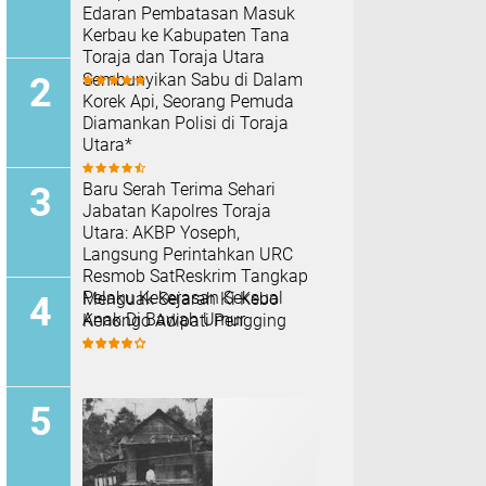
Edaran Pembatasan Masuk
Kerbau ke Kabupaten Tana
Toraja dan Toraja Utara
Sembunyikan Sabu di Dalam
Korek Api, Seorang Pemuda
Diamankan Polisi di Toraja
Utara*
Baru Serah Terima Sehari
Jabatan Kapolres Toraja
Utara: AKBP Yoseph,
Langsung Perintahkan URC
Resmob SatReskrim Tangkap
Pelaku Kekerasan Seksual
Menguak Sejarah Ki Kebo
Anak Di Bawah Umur
Kenongo Adipati Pengging