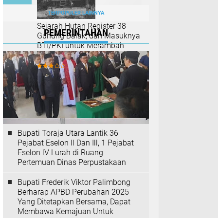
TERPOPULER LAINNYA
Sejarah Hutan Register 38
PEMERINTAHAN
Gunung Balak, dan Masuknya
BTI/PKI untuk Merambah
(Bagian I)
Bupati Toraja Utara Lantik 36
Pejabat Eselon ll Dan Ill, 1 Pejabat
Eselon lV Lurah di Ruang
Pertemuan Dinas Perpustakaan
Bupati Frederik Viktor Palimbong
Berharap APBD Perubahan 2025
Yang Ditetapkan Bersama, Dapat
Membawa Kemajuan Untuk