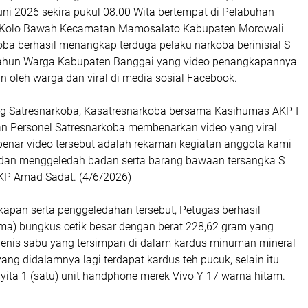
ni 2026 sekira pukul 08.00 Wita bertempat di Pelabuhan
 Kolo Bawah Kecamatan Mamosalato Kabupaten Morowali
oba berhasil menangkap terduga pelaku narkoba berinisial S
tahun Warga Kabupaten Banggai yang video penangkapannya
 oleh warga dan viral di media sosial Facebook.
ng Satresnarkoba, Kasatresnarkoba bersama Kasihumas AKP I
 Personel Satresnarkoba membenarkan video yang viral
 benar video tersebut adalah rekaman kegiatan anggota kami
dan menggeledah badan serta barang bawaan tersangka S
KP Amad Sadat. (4/6/2026)
kapan serta penggeledahan tersebut, Petugas berhasil
a) bungkus cetik besar dengan berat 228,62 gram yang
 jenis sabu yang tersimpan di dalam kardus minuman mineral
ang didalamnya lagi terdapat kardus teh pucuk, selain itu
ita 1 (satu) unit handphone merek Vivo Y 17 warna hitam.