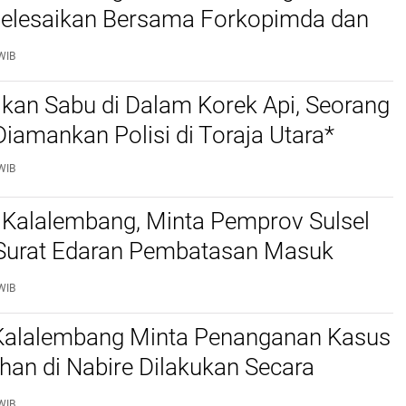
selesaikan Bersama Forkopimda dan
WIB
kan Sabu di Dalam Korek Api, Seorang
amankan Polisi di Toraja Utara*
WIB
 Kalalembang, Minta Pemprov Sulsel
 Surat Edaran Pembatasan Masuk
 Kabupaten Tana Toraja dan Toraja
WIB
 Kalalembang Minta Penanganan Kasus
an di Nabire Dilakukan Secara
nal dan Sesuai Prosedur Hukum
WIB