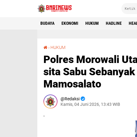
BUDAYA
EKONOMI
HUKUM
HADLINE
HEA
Polres Morowali Utara Tangkap Satu Pelaku dan sita Sabu Sebanyak 228,62 Gram di Kecamatan Mamosalato
›
HUKUM
Polres Morowali Ut
sita Sabu Sebanyak
Mamosalato
Redaksi
Kamis, 04 Juni 2026, 13:43 WIB
-