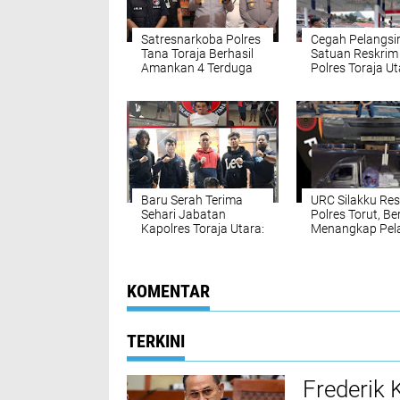
Satresnarkoba Polres
Cegah Pelangsi
Tana Toraja Berhasil
Satuan Reskrim
Amankan 4 Terduga
Polres Toraja U
Pelaku Narkoba
Gencar Pantau
Sejumlah SPBU
Baru Serah Terima
URC Silakku Re
Sehari Jabatan
Polres Torut, Be
Kapolres Toraja Utara:
Menangkap Pel
AKBP Yoseph,
Pencuri 14 Bate
Langsung
Tower BTS Telk
Perintahkan URC
Resmob SatReskrim
KOMENTAR
Tangkap Pelaku
Kekerasan Seksual
Anak Di Bawah Umur
TERKINI
Frederik