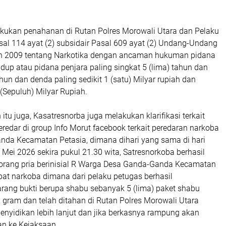
akukan penahanan di Rutan Polres Morowali Utara dan Pelaku
sal 114 ayat (2) subsidair Pasal 609 ayat (2) Undang-Undang
un 2009 tentang Narkotika dengan ancaman hukuman pidana
dup atau pidana penjara paling singkat 5 (lima) tahun dan
hun dan denda paling sedikit 1 (satu) Milyar rupiah dan
(Sepuluh) Milyar Rupiah.
tu juga, Kasatresnorba juga melakukan klarifikasi terkait
redar di group Info Morut facebook terkait peredaran narkoba
nda Kecamatan Petasia, dimana dihari yang sama di hari
Mei 2026 sekira pukul 21.30 wita, Satresnorkoba berhasil
rang pria berinisial R Warga Desa Ganda-Ganda Kecamatan
ibat narkoba dimana dari pelaku petugas berhasil
ng bukti berupa shabu sebanyak 5 (lima) paket shabu
 gram dan telah ditahan di Rutan Polres Morowali Utara
enyidikan lebih lanjut dan jika berkasnya rampung akan
an ke Kejaksaan.