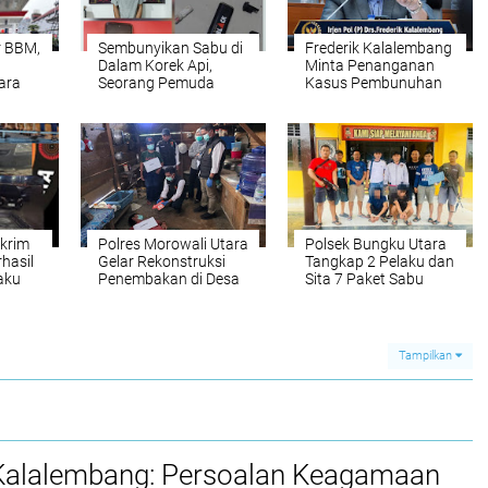
r BBM,
Sembunyikan Sabu di
Frederik Kalalembang
Dalam Korek Api,
Minta Penanganan
tara
Seorang Pemuda
Kasus Pembunuhan
Diamankan Polisi di
di Nabire Dilakukan
Toraja Utara*
Secara Profesional
dan Sesuai Prosedur
Hukum
skrim
Polres Morowali Utara
Polsek Bungku Utara
rhasil
Gelar Rekonstruksi
Tangkap 2 Pelaku dan
aku
Penembakan di Desa
Sita 7 Paket Sabu
rai
Era, 11 Adegan
Dalam Sehari
omsel
Diperagakan
Tampilkan
 Kalalembang: Persoalan Keagamaan