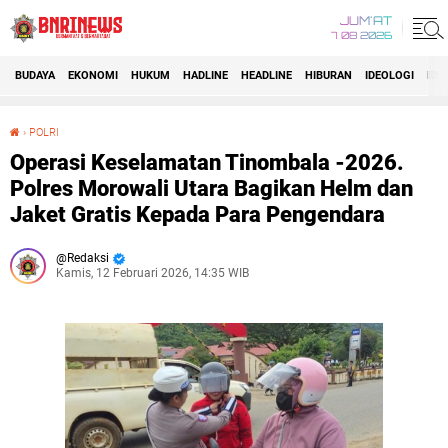
JUM'AT
7 08 2026
BUDAYA
EKONOMI
HUKUM
HADLINE
HEADLINE
HIBURAN
IDEOLOGI
IDI
›
POLRI
Operasi Keselamatan Tinombala -2026. Polres Morowali Utara Bagikan Helm dan Jaket Gratis Kepada Para Pengendara
Operasi Keselamatan Tinombala -2026.
Polres Morowali Utara Bagikan Helm dan
Jaket Gratis Kepada Para Pengendara
Redaksi
Kamis, 12 Februari 2026, 14:35 WIB