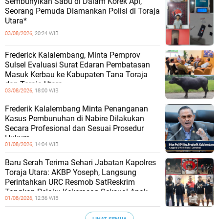
Sembunyikan Sabu di Dalam Korek Api,
Seorang Pemuda Diamankan Polisi di Toraja
Utara*
03/08/2026,
20:24 WIB
Frederick Kalalembang, Minta Pemprov
Sulsel Evaluasi Surat Edaran Pembatasan
Masuk Kerbau ke Kabupaten Tana Toraja
dan Toraja Utara
03/08/2026,
18:00 WIB
Frederik Kalalembang Minta Penanganan
Kasus Pembunuhan di Nabire Dilakukan
Secara Profesional dan Sesuai Prosedur
Hukum
01/08/2026,
14:04 WIB
Baru Serah Terima Sehari Jabatan Kapolres
Toraja Utara: AKBP Yoseph, Langsung
Perintahkan URC Resmob SatReskrim
Tangkap Pelaku Kekerasan Seksual Anak
01/08/2026,
12:36 WIB