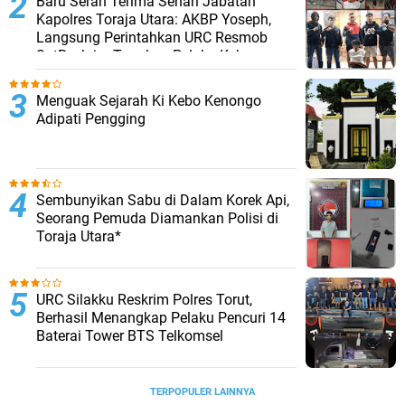
Baru Serah Terima Sehari Jabatan
Kapolres Toraja Utara: AKBP Yoseph,
Langsung Perintahkan URC Resmob
SatReskrim Tangkap Pelaku Kekerasan
Seksual Anak Di Bawah Umur
Menguak Sejarah Ki Kebo Kenongo
Adipati Pengging
Sembunyikan Sabu di Dalam Korek Api,
Seorang Pemuda Diamankan Polisi di
Toraja Utara*
URC Silakku Reskrim Polres Torut,
Berhasil Menangkap Pelaku Pencuri 14
Baterai Tower BTS Telkomsel
TERPOPULER LAINNYA