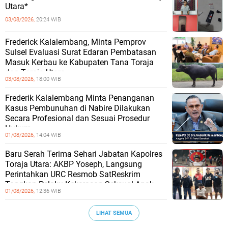
Utara*
03/08/2026,
20:24 WIB
Frederick Kalalembang, Minta Pemprov
Sulsel Evaluasi Surat Edaran Pembatasan
Masuk Kerbau ke Kabupaten Tana Toraja
dan Toraja Utara
03/08/2026,
18:00 WIB
Frederik Kalalembang Minta Penanganan
Kasus Pembunuhan di Nabire Dilakukan
Secara Profesional dan Sesuai Prosedur
Hukum
01/08/2026,
14:04 WIB
Baru Serah Terima Sehari Jabatan Kapolres
Toraja Utara: AKBP Yoseph, Langsung
Perintahkan URC Resmob SatReskrim
Tangkap Pelaku Kekerasan Seksual Anak
01/08/2026,
12:36 WIB
LIHAT SEMUA