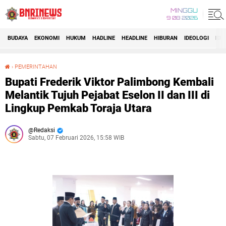
MINGGU
9 08 2026
BUDAYA
EKONOMI
HUKUM
HADLINE
HEADLINE
HIBURAN
IDEOLOGI
IDI
›
PEMERINTAHAN
Bupati Frederik Viktor Palimbong Kembali Melantik Tujuh Pejabat Eselon II dan III di Lingkup Pemkab Toraja Utara
Bupati Frederik Viktor Palimbong Kembali
Melantik Tujuh Pejabat Eselon II dan III di
Lingkup Pemkab Toraja Utara
Redaksi
Sabtu, 07 Februari 2026, 15:58 WIB