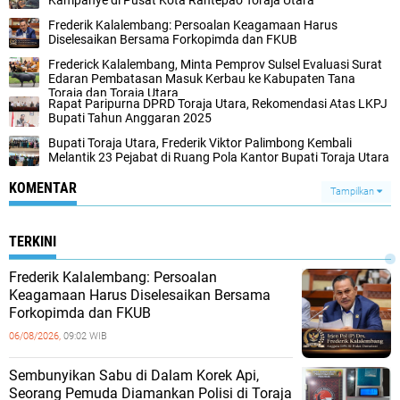
Kampanye di Pusat Kota Rantepao Toraja Utara
Frederik Kalalembang: Persoalan Keagamaan Harus
Diselesaikan Bersama Forkopimda dan FKUB
Frederick Kalalembang, Minta Pemprov Sulsel Evaluasi Surat
Edaran Pembatasan Masuk Kerbau ke Kabupaten Tana
Toraja dan Toraja Utara
Rapat Paripurna DPRD Toraja Utara, Rekomendasi Atas LKPJ
Bupati Tahun Anggaran 2025
Bupati Toraja Utara, Frederik Viktor Palimbong Kembali
Melantik 23 Pejabat di Ruang Pola Kantor Bupati Toraja Utara
KOMENTAR
Tampilkan
TERKINI
Frederik Kalalembang: Persoalan
Keagamaan Harus Diselesaikan Bersama
Forkopimda dan FKUB
06/08/2026,
09:02 WIB
Sembunyikan Sabu di Dalam Korek Api,
Seorang Pemuda Diamankan Polisi di Toraja