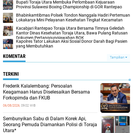
Bupati Toraja Utara Membuka Perlombaan Kejuaraan
Provinsi Sulawesi Boxing Championship di GOR Rantepao
Bhabinkamtibmas Polsek Tondon Nanggala Hadiri Pertemuan
Lokakarya Mini Pelayanan Kesehatan Tingkat Kecamatan
Kacabjari Rantepao Toraja Utara Bersama Timnya Geledah
Kantor Dinas Kesehatan Toraja Utara, Bawa Pulang Ratusan
Dokumen Pertanggungjawaban BOK
Kapolres Tator Lakukan Aksi Sosial Donor Darah Bagi Pasien
yang Membutuhkan
KOMENTAR
Tampilkan
TERKINI
Frederik Kalalembang: Persoalan
Keagamaan Harus Diselesaikan Bersama
Forkopimda dan FKUB
06/08/2026,
09:02 WIB
Sembunyikan Sabu di Dalam Korek Api,
Seorang Pemuda Diamankan Polisi di Toraja
Utara*