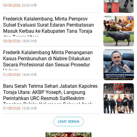
03/08/2026,
20:24 WIB
Frederick Kalalembang, Minta Pemprov
Sulsel Evaluasi Surat Edaran Pembatasan
Masuk Kerbau ke Kabupaten Tana Toraja
dan Toraja Utara
03/08/2026,
18:00 WIB
Frederik Kalalembang Minta Penanganan
Kasus Pembunuhan di Nabire Dilakukan
Secara Profesional dan Sesuai Prosedur
Hukum
01/08/2026,
14:04 WIB
Baru Serah Terima Sehari Jabatan Kapolres
Toraja Utara: AKBP Yoseph, Langsung
Perintahkan URC Resmob SatReskrim
Tangkap Pelaku Kekerasan Seksual Anak
01/08/2026,
12:36 WIB
LIHAT SEMUA