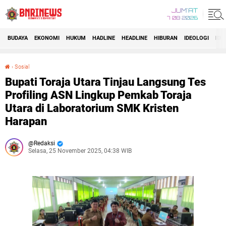
JUM'AT
7 08 2026
BUDAYA
EKONOMI
HUKUM
HADLINE
HEADLINE
HIBURAN
IDEOLOGI
IDI
›
Sosial
Bupati Toraja Utara Tinjau Langsung Tes Profiling ASN Lingkup Pemkab Toraja Utara di Laboratorium SMK Kristen Harapan
Bupati Toraja Utara Tinjau Langsung Tes
Profiling ASN Lingkup Pemkab Toraja
Utara di Laboratorium SMK Kristen
Harapan
Redaksi
Selasa, 25 November 2025, 04:38 WIB