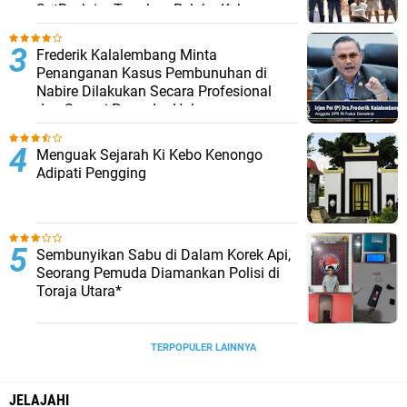
SatReskrim Tangkap Pelaku Kekerasan
Seksual Anak Di Bawah Umur
Frederik Kalalembang Minta
Penanganan Kasus Pembunuhan di
Nabire Dilakukan Secara Profesional
dan Sesuai Prosedur Hukum
Menguak Sejarah Ki Kebo Kenongo
Adipati Pengging
Sembunyikan Sabu di Dalam Korek Api,
Seorang Pemuda Diamankan Polisi di
Toraja Utara*
TERPOPULER LAINNYA
JELAJAHI