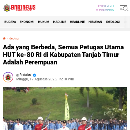
MINGGU
9 08 2026
BUDAYA
EKONOMI
HUKUM
HADLINE
HEADLINE
HIBURAN
IDEOLOGI
IDI
›
Ideologi
Ada yang Berbeda, Semua Petugas Utama HUT ke-80 RI di Kabupaten Tanjab Timur Adalah Perempuan
Ada yang Berbeda, Semua Petugas Utama
HUT ke-80 RI di Kabupaten Tanjab Timur
Adalah Perempuan
Redaksi
Minggu, 17 Agustus 2025, 15:10 WIB