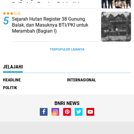
SatReskrim Tangkap Pelaku Kekerasan
Seksual Anak Di Bawah Umur
Sejarah Hutan Register 38 Gunung
Balak, dan Masuknya BTI/PKI untuk
Merambah (Bagian I)
TERPOPULER LAINNYA
JELAJAHI
HEADLINE
INTERNASIONAL
POLITIK
BNRI NEWS
Whistleblower
Visi Misi
Redaksi
Pendaftaran Biro