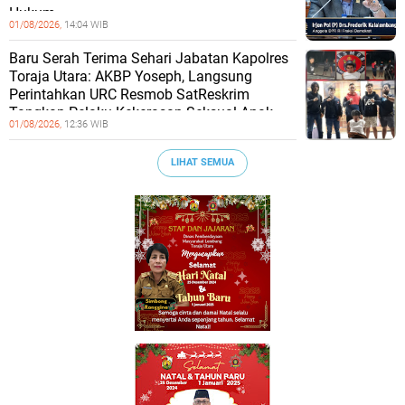
Hukum
01/08/2026,
14:04 WIB
Baru Serah Terima Sehari Jabatan Kapolres
Toraja Utara: AKBP Yoseph, Langsung
Perintahkan URC Resmob SatReskrim
Tangkap Pelaku Kekerasan Seksual Anak
01/08/2026,
12:36 WIB
LIHAT SEMUA