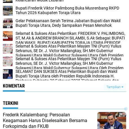
Kelancaran Mudik Lebaran
Bupati Frederik Viktor Palimbong Buka Musrenbang RKPD
Tahun 2026 Kabupaten Toraja Utara
Gelar Pelaksanaan Serah Terima Jabatan Bupati dan Wakil
Bupati Toraja Utara, Dedy Sampaikan Pesan Menohok
Selamat & Sukses Atas Pelantikan: FREDERIK V. PALIMBONG,
ST, M.Ak & ANDREW BRANCH SILAMBI, S.Ak Sebagai: BUPATI
DAN WAKIL BUPATI KABUPATEN TORAJA UTARA PERIODE
Selamat & Sukses Atas Pelantikan Mayjen TNI (Purn) Yulius
2025-2030 Jakarta, 20 Februari 2025
Selvanus, SE Dr. J. Victor Mailangkay, SH.ΜΗ Gubernur
Sulawesi Utara Wakil Gubernur Sulawesi Utara Oleh Presiden
Selamat & Sukses Atas Pelantikan Mayjen TNI (Purn) Yulius
Republik Indonesia H. Prabowo Subianto Jakarta, 20 Februari
Selvanus, SE Dr. J. Victor Mailangkay, SH.ΜΗ Gubernur
2025
Sulawesi Utara Wakil Gubernur Sulawesi Utara Oleh Presiden
SELAMAT DAN SUKSES Atas Pelantikan Bupati dan Wakil
Republik Indonesia H. Prabowo Subianto Jakarta, 20 Februari
Bupati Toraja Utara oleh Presiden Republik Indonesia H.
2025
Prabowo Subianto 20 Februari 2025 "Selamat Bekerja dan
Melayani Untuk Masyarakat Toraja"
KOMENTAR
Tampilkan
TERKINI
Frederik Kalalembang: Persoalan
Keagamaan Harus Diselesaikan Bersama
Forkopimda dan FKUB