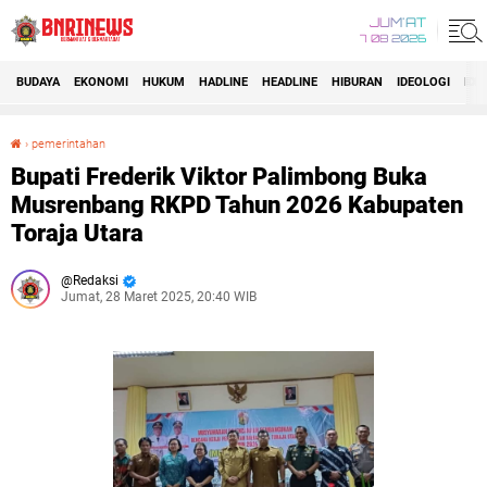
JUM'AT
7 08 2026
BUDAYA
EKONOMI
HUKUM
HADLINE
HEADLINE
HIBURAN
IDEOLOGI
IDI
›
pemerintahan
Bupati Frederik Viktor Palimbong Buka Musrenbang RKPD Tahun 2026 Kabupaten Toraja Utara
Bupati Frederik Viktor Palimbong Buka
Musrenbang RKPD Tahun 2026 Kabupaten
Toraja Utara
Redaksi
Jumat, 28 Maret 2025, 20:40 WIB