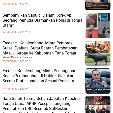
06/08/2026,
09:02 WIB
Sembunyikan Sabu di Dalam Korek Api,
Seorang Pemuda Diamankan Polisi di Toraja
Utara*
03/08/2026,
20:24 WIB
Frederick Kalalembang, Minta Pemprov
Sulsel Evaluasi Surat Edaran Pembatasan
Masuk Kerbau ke Kabupaten Tana Toraja
dan Toraja Utara
03/08/2026,
18:00 WIB
Frederik Kalalembang Minta Penanganan
Kasus Pembunuhan di Nabire Dilakukan
Secara Profesional dan Sesuai Prosedur
Hukum
01/08/2026,
14:04 WIB
Baru Serah Terima Sehari Jabatan Kapolres
Toraja Utara: AKBP Yoseph, Langsung
Perintahkan URC Resmob SatReskrim