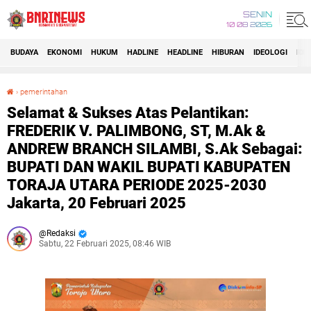
SENIN
10 08 2026
BUDAYA
EKONOMI
HUKUM
HADLINE
HEADLINE
HIBURAN
IDEOLOGI
IDI
›
pemerintahan
Selamat & Sukses Atas Pelantikan: FREDERIK V. PALIMBONG, ST, M.Ak & ANDREW BRANCH SILAMBI, S.Ak Sebagai: BUPATI DAN WAKIL BUPATI KABUPATEN TORAJA UTARA PERIODE 2025-2030 Jakarta, 20 Februari 2025
Selamat & Sukses Atas Pelantikan:
FREDERIK V. PALIMBONG, ST, M.Ak &
ANDREW BRANCH SILAMBI, S.Ak Sebagai:
BUPATI DAN WAKIL BUPATI KABUPATEN
TORAJA UTARA PERIODE 2025-2030
Jakarta, 20 Februari 2025
Redaksi
Sabtu, 22 Februari 2025, 08:46 WIB