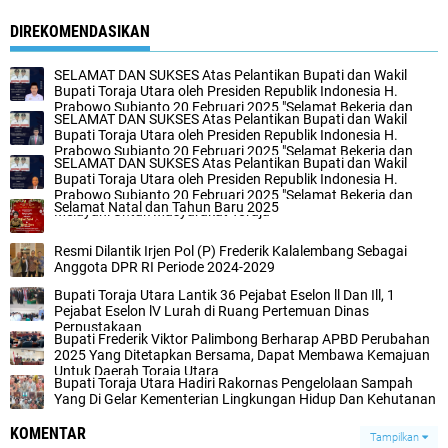
DIREKOMENDASIKAN
SELAMAT DAN SUKSES Atas Pelantikan Bupati dan Wakil
Bupati Toraja Utara oleh Presiden Republik Indonesia H.
Prabowo Subianto 20 Februari 2025 "Selamat Bekerja dan
SELAMAT DAN SUKSES Atas Pelantikan Bupati dan Wakil
Melayani Untuk Masyarakat Toraja"
Bupati Toraja Utara oleh Presiden Republik Indonesia H.
Prabowo Subianto 20 Februari 2025 "Selamat Bekerja dan
SELAMAT DAN SUKSES Atas Pelantikan Bupati dan Wakil
Melayani Untuk Masyarakat Toraja"
Bupati Toraja Utara oleh Presiden Republik Indonesia H.
Prabowo Subianto 20 Februari 2025 "Selamat Bekerja dan
Selamat Natal dan Tahun Baru 2025
Melayani Untuk Masyarakat Toraja"
Resmi Dilantik Irjen Pol (P) Frederik Kalalembang Sebagai
Anggota DPR RI Periode 2024-2029
Bupati Toraja Utara Lantik 36 Pejabat Eselon ll Dan Ill, 1
Pejabat Eselon lV Lurah di Ruang Pertemuan Dinas
Perpustakaan
Bupati Frederik Viktor Palimbong Berharap APBD Perubahan
2025 Yang Ditetapkan Bersama, Dapat Membawa Kemajuan
Untuk Daerah Toraja Utara
Bupati Toraja Utara Hadiri Rakornas Pengelolaan Sampah
Yang Di Gelar Kementerian Lingkungan Hidup Dan Kehutanan
KOMENTAR
Tampilkan