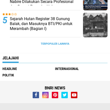
Nabire Dilakukan Secara Profesional
dan Sesuai Prosedur Hukum
Sejarah Hutan Register 38 Gunung
Balak, dan Masuknya BTI/PKI untuk
Merambah (Bagian I)
TERPOPULER LAINNYA
JELAJAHI
HEADLINE
INTERNASIONAL
POLITIK
BNRI NEWS
Whistleblower
Visi Misi
Redaksi
Pendaftaran Biro