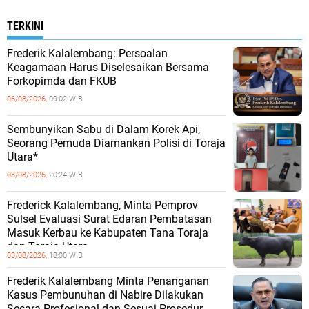
TERKINI
Frederik Kalalembang: Persoalan
Keagamaan Harus Diselesaikan Bersama
Forkopimda dan FKUB
06/08/2026,
09:02 WIB
Sembunyikan Sabu di Dalam Korek Api,
Seorang Pemuda Diamankan Polisi di Toraja
Utara*
03/08/2026,
20:24 WIB
Frederick Kalalembang, Minta Pemprov
Sulsel Evaluasi Surat Edaran Pembatasan
Masuk Kerbau ke Kabupaten Tana Toraja
dan Toraja Utara
03/08/2026,
18:00 WIB
Frederik Kalalembang Minta Penanganan
Kasus Pembunuhan di Nabire Dilakukan
Secara Profesional dan Sesuai Prosedur