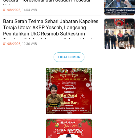
Hukum
01/08/2026,
14:04 WIB
Baru Serah Terima Sehari Jabatan Kapolres
Toraja Utara: AKBP Yoseph, Langsung
Perintahkan URC Resmob SatReskrim
Tangkap Pelaku Kekerasan Seksual Anak
01/08/2026,
12:36 WIB
LIHAT SEMUA