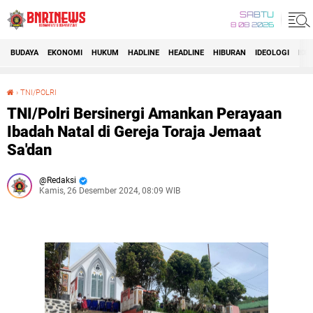
SABTU
8 08 2026
BUDAYA
EKONOMI
HUKUM
HADLINE
HEADLINE
HIBURAN
IDEOLOGI
IDI
›
TNI/POLRI
TNI/Polri Bersinergi Amankan Perayaan Ibadah Natal di Gereja Toraja Jemaat Sa'dan
TNI/Polri Bersinergi Amankan Perayaan
Ibadah Natal di Gereja Toraja Jemaat
Sa'dan
Redaksi
Kamis, 26 Desember 2024, 08:09 WIB