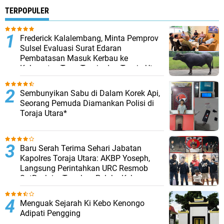
TERPOPULER
Frederick Kalalembang, Minta Pemprov
Sulsel Evaluasi Surat Edaran
Pembatasan Masuk Kerbau ke
Kabupaten Tana Toraja dan Toraja Utara
Sembunyikan Sabu di Dalam Korek Api,
Seorang Pemuda Diamankan Polisi di
Toraja Utara*
Baru Serah Terima Sehari Jabatan
Kapolres Toraja Utara: AKBP Yoseph,
Langsung Perintahkan URC Resmob
SatReskrim Tangkap Pelaku Kekerasan
Seksual Anak Di Bawah Umur
Menguak Sejarah Ki Kebo Kenongo
Adipati Pengging