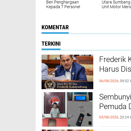
Beri Penghargaan
Utara Sumbang
Kepada 7 Personel
Unit Motor Mer
Reskrim, Berprestasi
May Day Gasstr
Dalam Bidang
Morut
Penegakan Hukum
KOMENTAR
TERKINI
Frederik
Harus Di
FKUB
06/08/2026,
09:02 
Sembunyi
Pemuda Di
03/08/2026,
20:24 