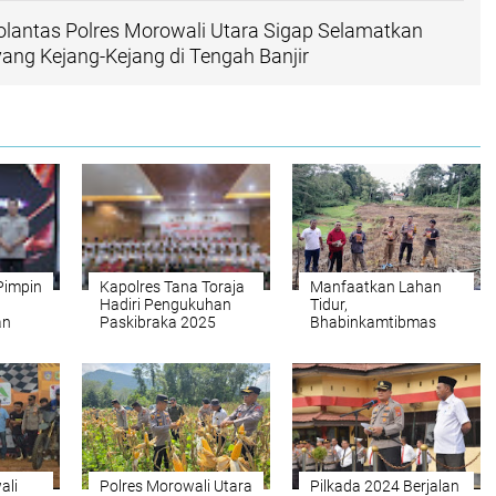
Polantas Polres Morowali Utara Sigap Selamatkan
ng Kejang-Kejang di Tengah Banjir
Pimpin
Kapolres Tana Toraja
Manfaatkan Lahan
Hadiri Pengukuhan
Tidur,
an
Paskibraka 2025
Bhabinkamtibmas
yanma
Polsek Sanggalangi’
Bersama Pemerintah
Setempat dan Warga
Tanam Jagung di
Buntao
ali
Polres Morowali Utara
Pilkada 2024 Berjalan