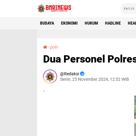
BUDAYA
EKONOMI
HUKUM
HADLINE
HEA
Dua Personel Polres Morowali Utara di PTDH
›
polri
Dua Personel Polre
Redaksi
Senin, 25 November 2024, 12:52 WIB
-