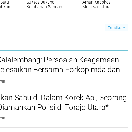
 Satu
Sukses Dukung
Aman Kapolres
iahkan
Ketahanan Pangan
Morowali Utara
ack
Melalui Panen Jagung
Mengucapkan
Tahap Pertama
Terimakasih
Tampilkan
 Kalalembang: Persoalan Keagamaan
selesaikan Bersama Forkopimda dan
WIB
kan Sabu di Dalam Korek Api, Seorang
amankan Polisi di Toraja Utara*
WIB