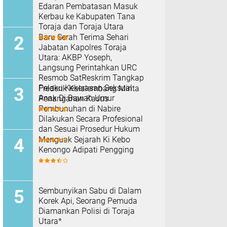
Edaran Pembatasan Masuk
Kerbau ke Kabupaten Tana
Toraja dan Toraja Utara
Baru Serah Terima Sehari
Jabatan Kapolres Toraja
Utara: AKBP Yoseph,
Langsung Perintahkan URC
Resmob SatReskrim Tangkap
Pelaku Kekerasan Seksual
Frederik Kalalembang Minta
Anak Di Bawah Umur
Penanganan Kasus
Pembunuhan di Nabire
Dilakukan Secara Profesional
dan Sesuai Prosedur Hukum
Menguak Sejarah Ki Kebo
Kenongo Adipati Pengging
Sembunyikan Sabu di Dalam
Korek Api, Seorang Pemuda
Diamankan Polisi di Toraja
Utara*