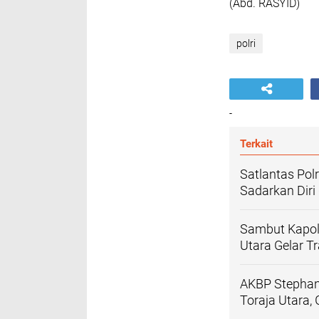
(Abd. RASYID)
polri
-
Terkait
Satlantas Pol
Sadarkan Diri
Sambut Kapolr
Utara Gelar T
AKBP Stephan
Toraja Utara,