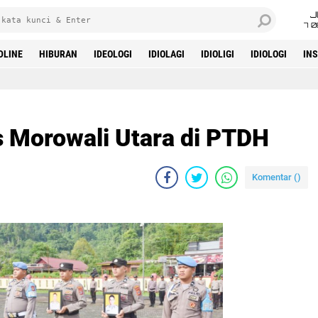
J
7 
DLINE
HIBURAN
IDEOLOGI
IDIOLAGI
IDIOLIGI
IDIOLOGI
IN
s Morowali Utara di PTDH
Komentar (
)