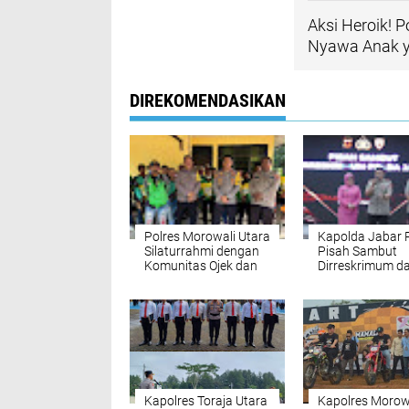
Aksi Heroik! 
Nyawa Anak ya
DIREKOMENDASIKAN
Polres Morowali Utara
Kapolda Jabar 
Silaturrahmi dengan
Pisah Sambut
Komunitas Ojek dan
Dirreskrimum d
Ajak Jaga Kamtibmas
Pelantikan Ka
Kapolres Toraja Utara
Kapolres Morow