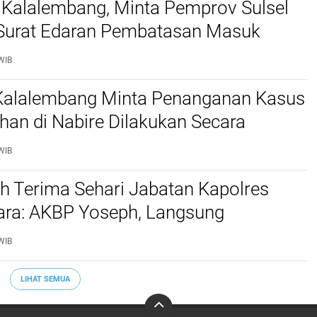
 Kalalembang, Minta Pemprov Sulsel
 Surat Edaran Pembatasan Masuk
 Kabupaten Tana Toraja dan Toraja
WIB
 Kalalembang Minta Penanganan Kasus
an di Nabire Dilakukan Secara
nal dan Sesuai Prosedur Hukum
WIB
h Terima Sehari Jabatan Kapolres
tara: AKBP Yoseph, Langsung
kan URC Resmob SatReskrim Tangkap
WIB
ekerasan Seksual Anak
LIHAT SEMUA