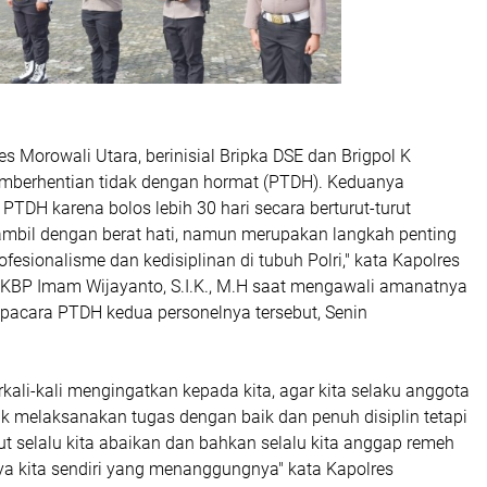
es Morowali Utara, berinisial Bripka DSE dan Brigpol K
pemberhentian tidak dengan hormat (PTDH). Keduanya
 PTDH karena bolos lebih 30 hari secara berturut-turut
iambil dengan berat hati, namun merupakan langkah penting
fesionalisme dan kedisiplinan di tubuh Polri," kata Kapolres
AKBP Imam Wijayanto, S.I.K., M.H saat mengawali amanatnya
acara PTDH kedua personelnya tersebut, Senin
kali-kali mengingatkan kepada kita, agar kita selaku anggota
tuk melaksanakan tugas dengan baik dan penuh disiplin tetapi
ut selalu kita abaikan dan bahkan selalu kita anggap remeh
ya kita sendiri yang menanggungnya" kata Kapolres