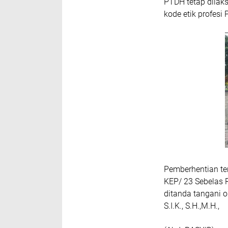
PTDH tetap dilaks
kode etik profesi 
Pemberhentian te
KEP/ 23 Sebelas
ditanda tangani o
S.I.K., S.H.,M.H.,