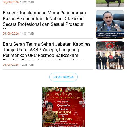
03/08/2026,
18:00 WIB
Frederik Kalalembang Minta Penanganan
Kasus Pembunuhan di Nabire Dilakukan
Secara Profesional dan Sesuai Prosedur
Hukum
01/08/2026,
14:04 WIB
Baru Serah Terima Sehari Jabatan Kapolres
Toraja Utara: AKBP Yoseph, Langsung
Perintahkan URC Resmob SatReskrim
Tangkap Pelaku Kekerasan Seksual Anak
01/08/2026,
12:36 WIB
LIHAT SEMUA