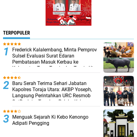
TERPOPULER
Frederick Kalalembang, Minta Pemprov
Sulsel Evaluasi Surat Edaran
Pembatasan Masuk Kerbau ke
Kabupaten Tana Toraja dan Toraja Utara
Baru Serah Terima Sehari Jabatan
Kapolres Toraja Utara: AKBP Yoseph,
Langsung Perintahkan URC Resmob
SatReskrim Tangkap Pelaku Kekerasan
Seksual Anak Di Bawah Umur
Menguak Sejarah Ki Kebo Kenongo
Adipati Pengging