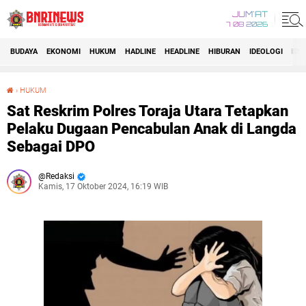
JUM'AT
7 08 2026
BUDAYA
EKONOMI
HUKUM
HADLINE
HEADLINE
HIBURAN
IDEOLOGI
IDI
›
HUKUM
Sat Reskrim Polres Toraja Utara Tetapkan Pelaku Dugaan Pencabulan Anak di Langda Sebagai DPO
Sat Reskrim Polres Toraja Utara Tetapkan
Pelaku Dugaan Pencabulan Anak di Langda
Sebagai DPO
Redaksi
Kamis, 17 Oktober 2024, 16:19 WIB