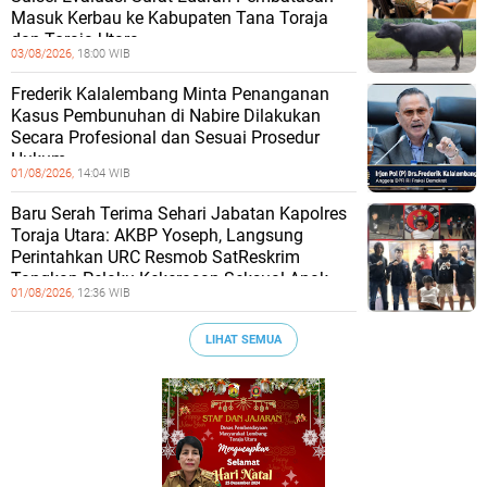
Masuk Kerbau ke Kabupaten Tana Toraja
dan Toraja Utara
03/08/2026,
18:00 WIB
Frederik Kalalembang Minta Penanganan
Kasus Pembunuhan di Nabire Dilakukan
Secara Profesional dan Sesuai Prosedur
Hukum
01/08/2026,
14:04 WIB
Baru Serah Terima Sehari Jabatan Kapolres
Toraja Utara: AKBP Yoseph, Langsung
Perintahkan URC Resmob SatReskrim
Tangkap Pelaku Kekerasan Seksual Anak
01/08/2026,
12:36 WIB
LIHAT SEMUA