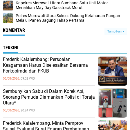
Kapolres Morowali Utara Sumbang Satu Unit Motor
Meriahkan May Day Gasstrack Morut
Polres Morowali Utara Sukses Dukung Ketahanan Pangan
Melalui Panen Jagung Tahap Pertama
KOMENTAR
Tampilkan
TERKINI
Frederik Kalalembang: Persoalan
Keagamaan Harus Diselesaikan Bersama
Forkopimda dan FKUB
06/08/2026,
09:02 WIB
Sembunyikan Sabu di Dalam Korek Api,
Seorang Pemuda Diamankan Polisi di Toraja
Utara*
03/08/2026,
20:24 WIB
Frederick Kalalembang, Minta Pemprov
Sulsel Evaluasi Surat Edaran Pembatasan