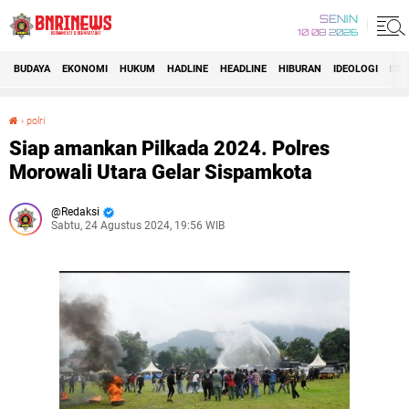
SENIN
10 08 2026
BUDAYA
EKONOMI
HUKUM
HADLINE
HEADLINE
HIBURAN
IDEOLOGI
IDI
›
polri
Siap amankan Pilkada 2024. Polres Morowali Utara Gelar Sispamkota
Siap amankan Pilkada 2024. Polres
Morowali Utara Gelar Sispamkota
Redaksi
Sabtu, 24 Agustus 2024, 19:56 WIB