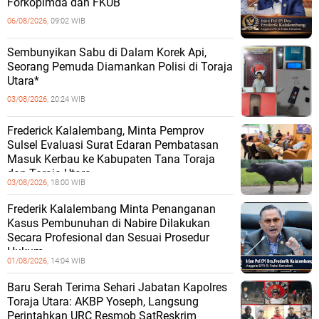
Forkopimda dan FKUB
06/08/2026,
09:02 WIB
Sembunyikan Sabu di Dalam Korek Api,
Seorang Pemuda Diamankan Polisi di Toraja
Utara*
03/08/2026,
20:24 WIB
Frederick Kalalembang, Minta Pemprov
Sulsel Evaluasi Surat Edaran Pembatasan
Masuk Kerbau ke Kabupaten Tana Toraja
dan Toraja Utara
03/08/2026,
18:00 WIB
Frederik Kalalembang Minta Penanganan
Kasus Pembunuhan di Nabire Dilakukan
Secara Profesional dan Sesuai Prosedur
Hukum
01/08/2026,
14:04 WIB
Baru Serah Terima Sehari Jabatan Kapolres
Toraja Utara: AKBP Yoseph, Langsung
Perintahkan URC Resmob SatReskrim