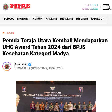
SABTU
8 08 2026
BUDAYA
EKONOMI
HUKUM
HADLINE
HEADLINE
HIBURAN
IDEOLOGI
IDI
›
Sosial
Pemda Toraja Utara Kembali Mendapatkan UHC Award Tahun 2024 dari BPJS Kesehatan Kategori Madya
Pemda Toraja Utara Kembali Mendapatkan
UHC Award Tahun 2024 dari BPJS
Kesehatan Kategori Madya
Redaksi
Jumat, 09 Agustus 2024, 19:40 WIB