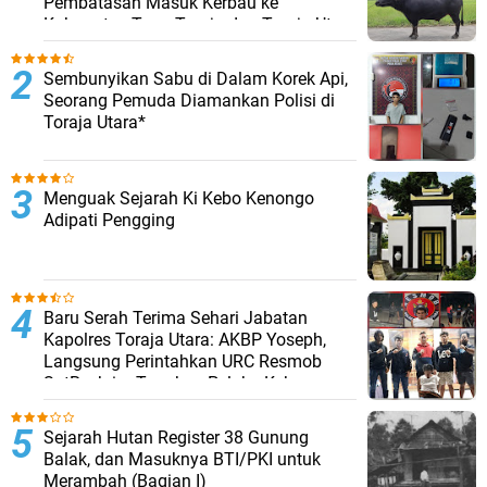
Pembatasan Masuk Kerbau ke
Kabupaten Tana Toraja dan Toraja Utara
Sembunyikan Sabu di Dalam Korek Api,
Seorang Pemuda Diamankan Polisi di
Toraja Utara*
Menguak Sejarah Ki Kebo Kenongo
Adipati Pengging
Baru Serah Terima Sehari Jabatan
Kapolres Toraja Utara: AKBP Yoseph,
Langsung Perintahkan URC Resmob
SatReskrim Tangkap Pelaku Kekerasan
Seksual Anak Di Bawah Umur
Sejarah Hutan Register 38 Gunung
Balak, dan Masuknya BTI/PKI untuk
Merambah (Bagian I)