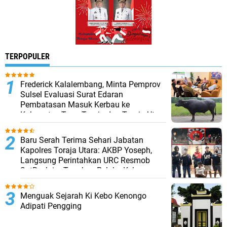
TERPOPULER
Frederick Kalalembang, Minta Pemprov
Sulsel Evaluasi Surat Edaran
Pembatasan Masuk Kerbau ke
Kabupaten Tana Toraja dan Toraja Utara
Baru Serah Terima Sehari Jabatan
Kapolres Toraja Utara: AKBP Yoseph,
Langsung Perintahkan URC Resmob
SatReskrim Tangkap Pelaku Kekerasan
Seksual Anak Di Bawah Umur
Menguak Sejarah Ki Kebo Kenongo
Adipati Pengging