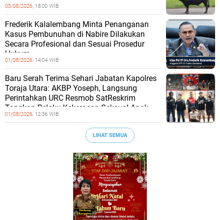
03/08/2026,
18:00 WIB
Frederik Kalalembang Minta Penanganan
Kasus Pembunuhan di Nabire Dilakukan
Secara Profesional dan Sesuai Prosedur
Hukum
01/08/2026,
14:04 WIB
Baru Serah Terima Sehari Jabatan Kapolres
Toraja Utara: AKBP Yoseph, Langsung
Perintahkan URC Resmob SatReskrim
Tangkap Pelaku Kekerasan Seksual Anak
01/08/2026,
12:36 WIB
LIHAT SEMUA