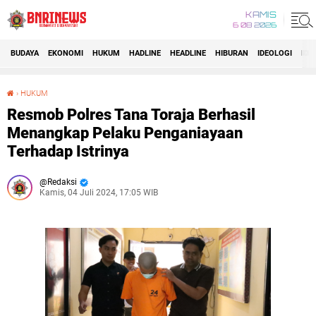
KAMIS
6 08 2026
BUDAYA
EKONOMI
HUKUM
HADLINE
HEADLINE
HIBURAN
IDEOLOGI
IDI
›
HUKUM
Resmob Polres Tana Toraja Berhasil Menangkap Pelaku Penganiayaan Terhadap Istrinya
Resmob Polres Tana Toraja Berhasil
Menangkap Pelaku Penganiayaan
Terhadap Istrinya
Redaksi
Kamis, 04 Juli 2024, 17:05 WIB