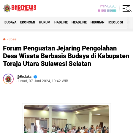
MINGGU
9 08 2026
BUDAYA
EKONOMI
HUKUM
HADLINE
HEADLINE
HIBURAN
IDEOLOGI
IDI
›
Sosial
Forum Penguatan Jejaring Pengolahan Desa Wisata Berbasis Budaya di Kabupaten Toraja Utara Sulawesi Selatan
Forum Penguatan Jejaring Pengolahan
Desa Wisata Berbasis Budaya di Kabupaten
Toraja Utara Sulawesi Selatan
Redaksi
Jumat, 07 Juni 2024, 19:42 WIB