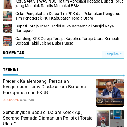
Ketua Aktivis WASINDO Kaltim Apresiasi Kepada Bupati Torut
yang Menolak Randis Memakai BBM
Gelar Pengukuhan Ketua Tim PKK dan Pelantikan Pengurus
Tim Penggerak PKK Kabupaten Toraja Utara
Bupati Toraja Utara Hadiri Buka Bersama di Masjid Raya
Rantepao
Gandeng BPS Gereja Toraja, Kapolres Toraja Utara Kembali
Berbagi Takjil Jelang Buka Puasa
KOMENTAR
Tampilkan
TERKINI
Frederik Kalalembang: Persoalan
Keagamaan Harus Diselesaikan Bersama
Forkopimda dan FKUB
06/08/2026,
09:02 WIB
Sembunyikan Sabu di Dalam Korek Api,
Seorang Pemuda Diamankan Polisi di Toraja
Utara*