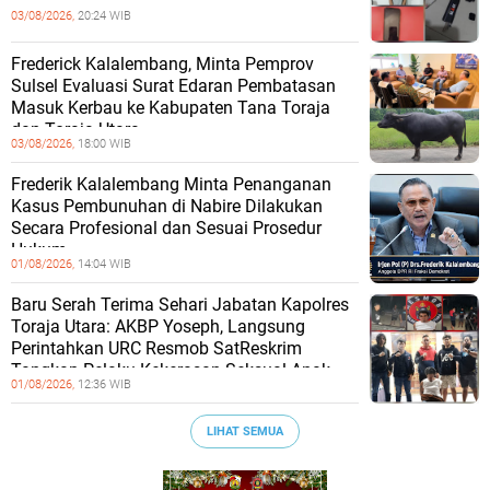
03/08/2026,
20:24 WIB
Frederick Kalalembang, Minta Pemprov
Sulsel Evaluasi Surat Edaran Pembatasan
Masuk Kerbau ke Kabupaten Tana Toraja
dan Toraja Utara
03/08/2026,
18:00 WIB
Frederik Kalalembang Minta Penanganan
Kasus Pembunuhan di Nabire Dilakukan
Secara Profesional dan Sesuai Prosedur
Hukum
01/08/2026,
14:04 WIB
Baru Serah Terima Sehari Jabatan Kapolres
Toraja Utara: AKBP Yoseph, Langsung
Perintahkan URC Resmob SatReskrim
Tangkap Pelaku Kekerasan Seksual Anak
01/08/2026,
12:36 WIB
LIHAT SEMUA