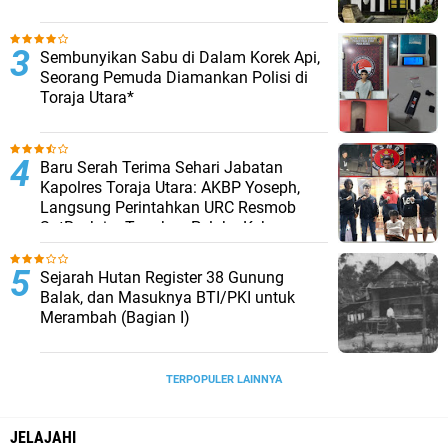
Sembunyikan Sabu di Dalam Korek Api,
Seorang Pemuda Diamankan Polisi di
Toraja Utara*
Baru Serah Terima Sehari Jabatan
Kapolres Toraja Utara: AKBP Yoseph,
Langsung Perintahkan URC Resmob
SatReskrim Tangkap Pelaku Kekerasan
Seksual Anak Di Bawah Umur
Sejarah Hutan Register 38 Gunung
Balak, dan Masuknya BTI/PKI untuk
Merambah (Bagian I)
TERPOPULER LAINNYA
JELAJAHI