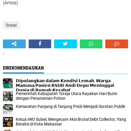
(Amos)
Sosial
-
DIREKOMENDASIKAN
𝗗𝗶𝗽𝘂𝗹𝗮𝗻𝗴𝗸𝗮𝗻 𝗱𝗮𝗹𝗮𝗺 𝗞𝗼𝗻𝗱𝗶𝘀𝗶 𝗟𝗲𝗺𝗮𝗵, 𝗪𝗮𝗿𝗴𝗮
𝗠𝗮𝗺𝗮𝘀𝗮 𝗣𝗮𝘀𝗶𝗲𝗻 𝗥𝗦𝗨𝗗 𝗔𝗻𝗱𝗶 𝗗𝗲𝗽𝘂 𝗠𝗲𝗻𝗶𝗻𝗴𝗴𝗮𝗹
𝗗𝘂𝗻𝗶𝗮 𝗱𝗶 𝗥𝘂𝗺𝗮𝗵 𝗞𝗲𝗿𝗮𝗯𝗮𝘁
Pemerintah Kabupaten Toraja Utara Rayakan Hari Bumi
dengan Penanaman Pohon
Kemacetan Panjang di Tanjung Priok Menjadi Sorotan Publik
Ketua IWO Sulsel, Mengecam Aksi Brutal Debt Collector, Yang
Beraksi di Kota Makassar