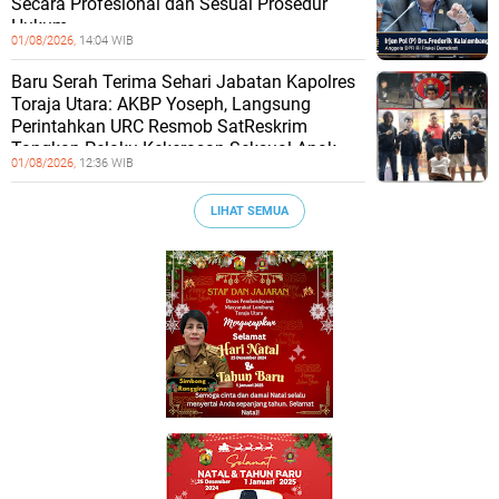
Secara Profesional dan Sesuai Prosedur
Hukum
01/08/2026,
14:04 WIB
Baru Serah Terima Sehari Jabatan Kapolres
Toraja Utara: AKBP Yoseph, Langsung
Perintahkan URC Resmob SatReskrim
Tangkap Pelaku Kekerasan Seksual Anak
01/08/2026,
12:36 WIB
LIHAT SEMUA