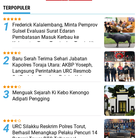
TERPOPULER
Frederick Kalalembang, Minta Pemprov
Sulsel Evaluasi Surat Edaran
Pembatasan Masuk Kerbau ke
Kabupaten Tana Toraja dan Toraja Utara
Baru Serah Terima Sehari Jabatan
Kapolres Toraja Utara: AKBP Yoseph,
Langsung Perintahkan URC Resmob
SatReskrim Tangkap Pelaku Kekerasan
Seksual Anak Di Bawah Umur
Menguak Sejarah Ki Kebo Kenongo
Adipati Pengging
URC Silakku Reskrim Polres Torut,
Berhasil Menangkap Pelaku Pencuri 14