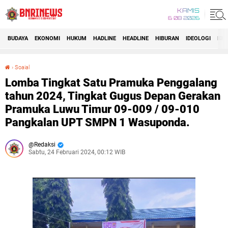
KAMIS
6 08 2026
BUDAYA
EKONOMI
HUKUM
HADLINE
HEADLINE
HIBURAN
IDEOLOGI
IDI
›
Soaial
Lomba Tingkat Satu Pramuka Penggalang tahun 2024, Tingkat Gugus Depan Gerakan Pramuka Luwu Timur 09-009 / 09-010 Pangkalan UPT SMPN 1 Wasuponda.
Lomba Tingkat Satu Pramuka Penggalang
tahun 2024, Tingkat Gugus Depan Gerakan
Pramuka Luwu Timur 09-009 / 09-010
Pangkalan UPT SMPN 1 Wasuponda.
Redaksi
Sabtu, 24 Februari 2024, 00:12 WIB