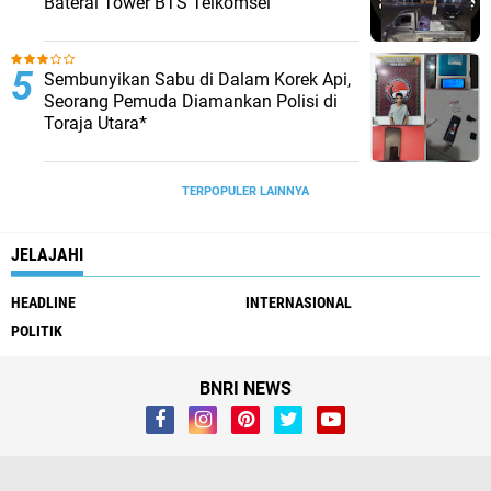
Baterai Tower BTS Telkomsel
Sembunyikan Sabu di Dalam Korek Api,
Seorang Pemuda Diamankan Polisi di
Toraja Utara*
TERPOPULER LAINNYA
JELAJAHI
HEADLINE
INTERNASIONAL
POLITIK
BNRI NEWS
Whistleblower
Visi Misi
Redaksi
Pendaftaran Biro