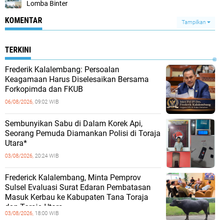
Lomba Binter
KOMENTAR
Tampilkan
TERKINI
Frederik Kalalembang: Persoalan
Keagamaan Harus Diselesaikan Bersama
Forkopimda dan FKUB
06/08/2026,
09:02 WIB
Sembunyikan Sabu di Dalam Korek Api,
Seorang Pemuda Diamankan Polisi di Toraja
Utara*
03/08/2026,
20:24 WIB
Frederick Kalalembang, Minta Pemprov
Sulsel Evaluasi Surat Edaran Pembatasan
Masuk Kerbau ke Kabupaten Tana Toraja
dan Toraja Utara
03/08/2026,
18:00 WIB