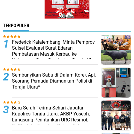
TERPOPULER
Frederick Kalalembang, Minta Pemprov
Sulsel Evaluasi Surat Edaran
Pembatasan Masuk Kerbau ke
Kabupaten Tana Toraja dan Toraja Utara
Sembunyikan Sabu di Dalam Korek Api,
Seorang Pemuda Diamankan Polisi di
Toraja Utara*
Baru Serah Terima Sehari Jabatan
Kapolres Toraja Utara: AKBP Yoseph,
Langsung Perintahkan URC Resmob
SatReskrim Tangkap Pelaku Kekerasan
Seksual Anak Di Bawah Umur