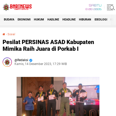
SABTU
8 08 2026
BUDAYA
EKONOMI
HUKUM
HADLINE
HEADLINE
HIBURAN
IDEOLOGI
IDI
›
Sosial
Pesilat PERSINAS ASAD Kabupaten Mimika Raih Juara di Porkab I
Pesilat PERSINAS ASAD Kabupaten
Mimika Raih Juara di Porkab I
Redaksi
Kamis, 14 Desember 2023, 17:29 WIB