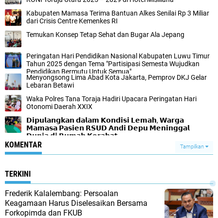
Kabupaten Mamasa Terima Bantuan Alkes Senilai Rp 3 Miliar
dari Crisis Centre Kemenkes RI
Temukan Konsep Tetap Sehat dan Bugar Ala Jepang
Peringatan Hari Pendidikan Nasional Kabupaten Luwu Timur
Tahun 2025 dengan Tema "Partisipasi Semesta Wujudkan
Pendidikan Bermutu Untuk Semua"
Menyongsong Lima Abad Kota Jakarta, Pemprov DKJ Gelar
Lebaran Betawi
Waka Polres Tana Toraja Hadiri Upacara Peringatan Hari
Otonomi Daerah XXIX
𝗗𝗶𝗽𝘂𝗹𝗮𝗻𝗴𝗸𝗮𝗻 𝗱𝗮𝗹𝗮𝗺 𝗞𝗼𝗻𝗱𝗶𝘀𝗶 𝗟𝗲𝗺𝗮𝗵, 𝗪𝗮𝗿𝗴𝗮
𝗠𝗮𝗺𝗮𝘀𝗮 𝗣𝗮𝘀𝗶𝗲𝗻 𝗥𝗦𝗨𝗗 𝗔𝗻𝗱𝗶 𝗗𝗲𝗽𝘂 𝗠𝗲𝗻𝗶𝗻𝗴𝗴𝗮𝗹
𝗗𝘂𝗻𝗶𝗮 𝗱𝗶 𝗥𝘂𝗺𝗮𝗵 𝗞𝗲𝗿𝗮𝗯𝗮𝘁
KOMENTAR
Tampilkan
TERKINI
Frederik Kalalembang: Persoalan
Keagamaan Harus Diselesaikan Bersama
Forkopimda dan FKUB