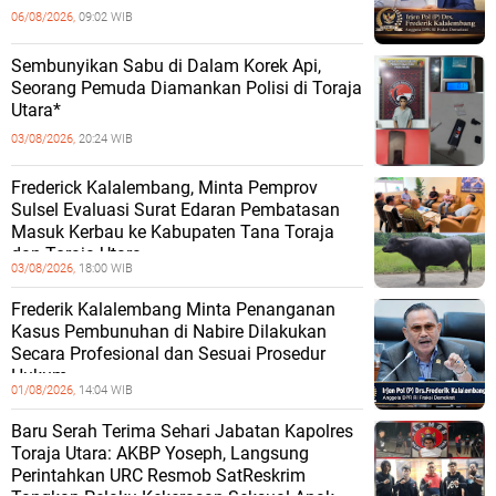
06/08/2026,
09:02 WIB
Sembunyikan Sabu di Dalam Korek Api,
Seorang Pemuda Diamankan Polisi di Toraja
Utara*
03/08/2026,
20:24 WIB
Frederick Kalalembang, Minta Pemprov
Sulsel Evaluasi Surat Edaran Pembatasan
Masuk Kerbau ke Kabupaten Tana Toraja
dan Toraja Utara
03/08/2026,
18:00 WIB
Frederik Kalalembang Minta Penanganan
Kasus Pembunuhan di Nabire Dilakukan
Secara Profesional dan Sesuai Prosedur
Hukum
01/08/2026,
14:04 WIB
Baru Serah Terima Sehari Jabatan Kapolres
Toraja Utara: AKBP Yoseph, Langsung
Perintahkan URC Resmob SatReskrim