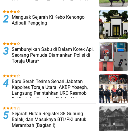
Kabupaten Tana Toraja dan Toraja Utara
Menguak Sejarah Ki Kebo Kenongo
Adipati Pengging
Sembunyikan Sabu di Dalam Korek Api,
Seorang Pemuda Diamankan Polisi di
Toraja Utara*
Baru Serah Terima Sehari Jabatan
Kapolres Toraja Utara: AKBP Yoseph,
Langsung Perintahkan URC Resmob
SatReskrim Tangkap Pelaku Kekerasan
Seksual Anak Di Bawah Umur
Sejarah Hutan Register 38 Gunung
Balak, dan Masuknya BTI/PKI untuk
Merambah (Bagian I)