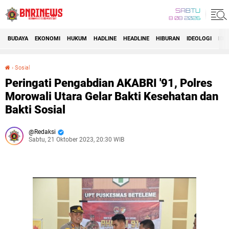
SABTU
8 08 2026
BUDAYA
EKONOMI
HUKUM
HADLINE
HEADLINE
HIBURAN
IDEOLOGI
IDI
›
Sosial
Peringati Pengabdian AKABRI '91, Polres Morowali Utara Gelar Bakti Kesehatan dan Bakti Sosial
Peringati Pengabdian AKABRI '91, Polres
Morowali Utara Gelar Bakti Kesehatan dan
Bakti Sosial
Redaksi
Sabtu, 21 Oktober 2023, 20:30 WIB