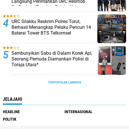
Langsung Perintahkan URC Resmob
SatReskrim Tangkap Pelaku Kekerasan
Seksual Anak Di Bawah Umur
URC Silakku Reskrim Polres Torut,
Berhasil Menangkap Pelaku Pencuri 14
Baterai Tower BTS Telkomsel
Sembunyikan Sabu di Dalam Korek Api,
Seorang Pemuda Diamankan Polisi di
Toraja Utara*
TERPOPULER LAINNYA
JELAJAHI
HEADLINE
INTERNASIONAL
POLITIK