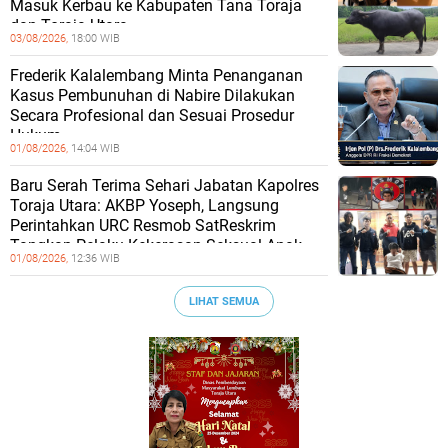
Masuk Kerbau ke Kabupaten Tana Toraja
dan Toraja Utara
03/08/2026,
18:00 WIB
Frederik Kalalembang Minta Penanganan
Kasus Pembunuhan di Nabire Dilakukan
Secara Profesional dan Sesuai Prosedur
Hukum
01/08/2026,
14:04 WIB
Baru Serah Terima Sehari Jabatan Kapolres
Toraja Utara: AKBP Yoseph, Langsung
Perintahkan URC Resmob SatReskrim
Tangkap Pelaku Kekerasan Seksual Anak
01/08/2026,
12:36 WIB
LIHAT SEMUA