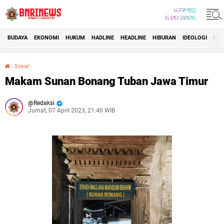
KAMIS
6 08 2026
BUDAYA
EKONOMI
HUKUM
HADLINE
HEADLINE
HIBURAN
IDEOLOGI
IDI
›
Sosial
Makam Sunan Bonang Tuban Jawa Timur
Makam Sunan Bonang Tuban Jawa Timur
Redaksi
Jumat, 07 April 2023, 21:40 WIB