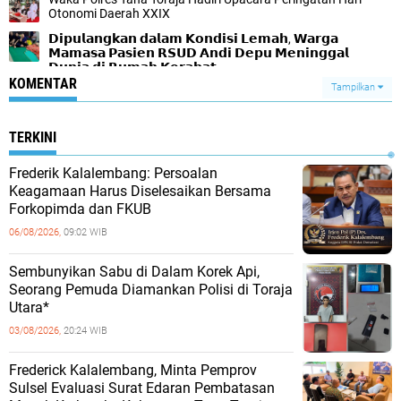
Otonomi Daerah XXIX
𝗗𝗶𝗽𝘂𝗹𝗮𝗻𝗴𝗸𝗮𝗻 𝗱𝗮𝗹𝗮𝗺 𝗞𝗼𝗻𝗱𝗶𝘀𝗶 𝗟𝗲𝗺𝗮𝗵, 𝗪𝗮𝗿𝗴𝗮
𝗠𝗮𝗺𝗮𝘀𝗮 𝗣𝗮𝘀𝗶𝗲𝗻 𝗥𝗦𝗨𝗗 𝗔𝗻𝗱𝗶 𝗗𝗲𝗽𝘂 𝗠𝗲𝗻𝗶𝗻𝗴𝗴𝗮𝗹
𝗗𝘂𝗻𝗶𝗮 𝗱𝗶 𝗥𝘂𝗺𝗮𝗵 𝗞𝗲𝗿𝗮𝗯𝗮𝘁
KOMENTAR
Tampilkan
TERKINI
Frederik Kalalembang: Persoalan
Keagamaan Harus Diselesaikan Bersama
Forkopimda dan FKUB
06/08/2026,
09:02 WIB
Sembunyikan Sabu di Dalam Korek Api,
Seorang Pemuda Diamankan Polisi di Toraja
Utara*
03/08/2026,
20:24 WIB
Frederick Kalalembang, Minta Pemprov
Sulsel Evaluasi Surat Edaran Pembatasan