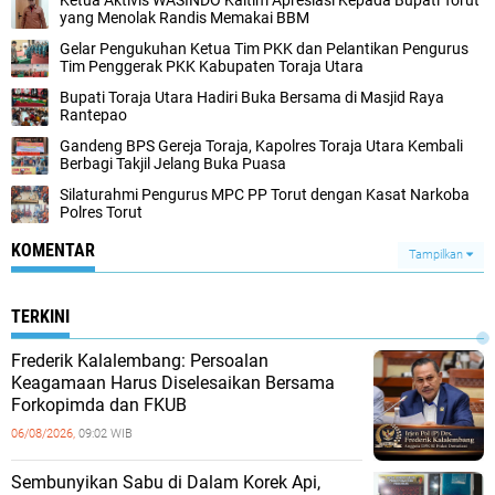
Ketua Aktivis WASINDO Kaltim Apresiasi Kepada Bupati Torut
yang Menolak Randis Memakai BBM
Gelar Pengukuhan Ketua Tim PKK dan Pelantikan Pengurus
Tim Penggerak PKK Kabupaten Toraja Utara
Bupati Toraja Utara Hadiri Buka Bersama di Masjid Raya
Rantepao
Gandeng BPS Gereja Toraja, Kapolres Toraja Utara Kembali
Berbagi Takjil Jelang Buka Puasa
Silaturahmi Pengurus MPC PP Torut dengan Kasat Narkoba
Polres Torut
KOMENTAR
Tampilkan
TERKINI
Frederik Kalalembang: Persoalan
Keagamaan Harus Diselesaikan Bersama
Forkopimda dan FKUB
06/08/2026,
09:02 WIB
Sembunyikan Sabu di Dalam Korek Api,