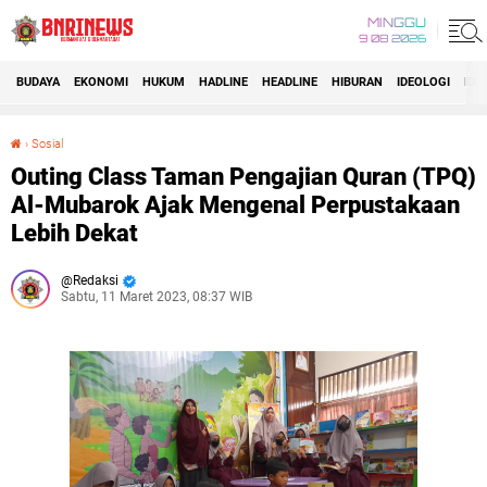
MINGGU
9 08 2026
BUDAYA
EKONOMI
HUKUM
HADLINE
HEADLINE
HIBURAN
IDEOLOGI
IDI
›
Sosial
Outing Class Taman Pengajian Quran (TPQ) Al-Mubarok Ajak Mengenal Perpustakaan Lebih Dekat
Outing Class Taman Pengajian Quran (TPQ)
Al-Mubarok Ajak Mengenal Perpustakaan
Lebih Dekat
Redaksi
Sabtu, 11 Maret 2023, 08:37 WIB