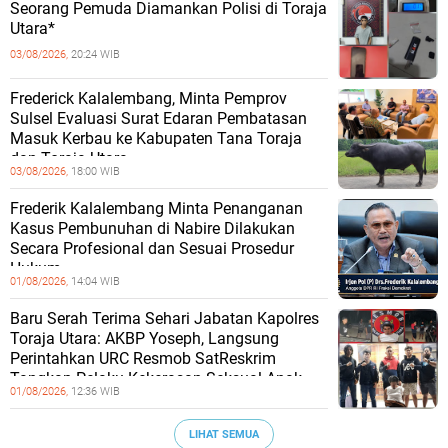
Seorang Pemuda Diamankan Polisi di Toraja
Utara*
03/08/2026,
20:24 WIB
Frederick Kalalembang, Minta Pemprov
Sulsel Evaluasi Surat Edaran Pembatasan
Masuk Kerbau ke Kabupaten Tana Toraja
dan Toraja Utara
03/08/2026,
18:00 WIB
Frederik Kalalembang Minta Penanganan
Kasus Pembunuhan di Nabire Dilakukan
Secara Profesional dan Sesuai Prosedur
Hukum
01/08/2026,
14:04 WIB
Baru Serah Terima Sehari Jabatan Kapolres
Toraja Utara: AKBP Yoseph, Langsung
Perintahkan URC Resmob SatReskrim
Tangkap Pelaku Kekerasan Seksual Anak
01/08/2026,
12:36 WIB
LIHAT SEMUA