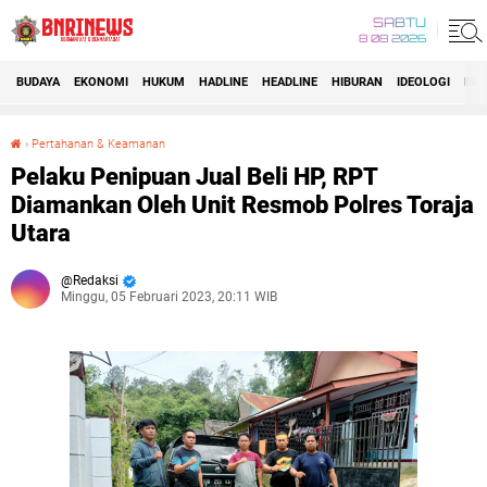
SABTU
8 08 2026
BUDAYA
EKONOMI
HUKUM
HADLINE
HEADLINE
HIBURAN
IDEOLOGI
IDI
›
Pertahanan & Keamanan
Pelaku Penipuan Jual Beli HP, RPT Diamankan Oleh Unit Resmob Polres Toraja Utara
Pelaku Penipuan Jual Beli HP, RPT
Diamankan Oleh Unit Resmob Polres Toraja
Utara
Redaksi
Minggu, 05 Februari 2023, 20:11 WIB