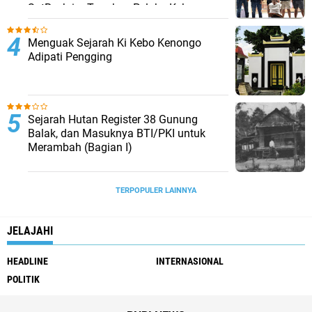
SatReskrim Tangkap Pelaku Kekerasan
Seksual Anak Di Bawah Umur
Menguak Sejarah Ki Kebo Kenongo
Adipati Pengging
Sejarah Hutan Register 38 Gunung
Balak, dan Masuknya BTI/PKI untuk
Merambah (Bagian I)
TERPOPULER LAINNYA
JELAJAHI
HEADLINE
INTERNASIONAL
POLITIK