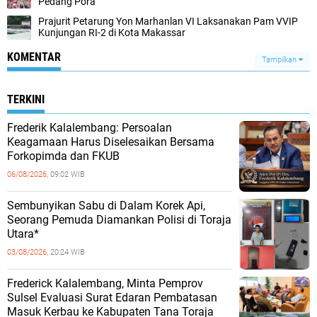
Pedang Pora
Prajurit Petarung Yon Marhanlan VI Laksanakan Pam VVIP
Kunjungan RI-2 di Kota Makassar
KOMENTAR
Tampilkan
TERKINI
Frederik Kalalembang: Persoalan
Keagamaan Harus Diselesaikan Bersama
Forkopimda dan FKUB
06/08/2026,
09:02 WIB
Sembunyikan Sabu di Dalam Korek Api,
Seorang Pemuda Diamankan Polisi di Toraja
Utara*
03/08/2026,
20:24 WIB
Frederick Kalalembang, Minta Pemprov
Sulsel Evaluasi Surat Edaran Pembatasan
Masuk Kerbau ke Kabupaten Tana Toraja