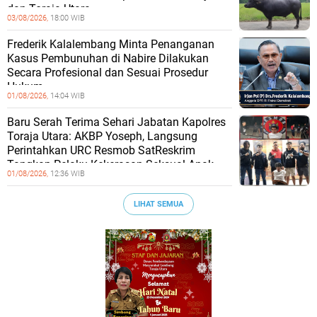
dan Toraja Utara
03/08/2026,
18:00 WIB
Frederik Kalalembang Minta Penanganan
Kasus Pembunuhan di Nabire Dilakukan
Secara Profesional dan Sesuai Prosedur
Hukum
01/08/2026,
14:04 WIB
Baru Serah Terima Sehari Jabatan Kapolres
Toraja Utara: AKBP Yoseph, Langsung
Perintahkan URC Resmob SatReskrim
Tangkap Pelaku Kekerasan Seksual Anak
01/08/2026,
12:36 WIB
LIHAT SEMUA