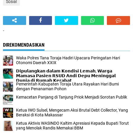
Sosial
-
DIREKOMENDASIKAN
Waka Polres Tana Toraja Hadiri Upacara Peringatan Hari
Otonomi Daerah XXIX
𝗗𝗶𝗽𝘂𝗹𝗮𝗻𝗴𝗸𝗮𝗻 𝗱𝗮𝗹𝗮𝗺 𝗞𝗼𝗻𝗱𝗶𝘀𝗶 𝗟𝗲𝗺𝗮𝗵, 𝗪𝗮𝗿𝗴𝗮
𝗠𝗮𝗺𝗮𝘀𝗮 𝗣𝗮𝘀𝗶𝗲𝗻 𝗥𝗦𝗨𝗗 𝗔𝗻𝗱𝗶 𝗗𝗲𝗽𝘂 𝗠𝗲𝗻𝗶𝗻𝗴𝗴𝗮𝗹
𝗗𝘂𝗻𝗶𝗮 𝗱𝗶 𝗥𝘂𝗺𝗮𝗵 𝗞𝗲𝗿𝗮𝗯𝗮𝘁
Pemerintah Kabupaten Toraja Utara Rayakan Hari Bumi
dengan Penanaman Pohon
Kemacetan Panjang di Tanjung Priok Menjadi Sorotan Publik
Ketua IWO Sulsel, Mengecam Aksi Brutal Debt Collector, Yang
Beraksi di Kota Makassar
Ketua Aktivis WASINDO Kaltim Apresiasi Kepada Bupati Torut
yang Menolak Randis Memakai BBM