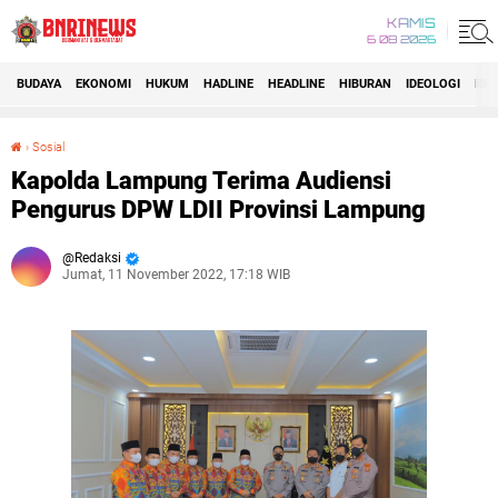
KAMIS
6 08 2026
BUDAYA
EKONOMI
HUKUM
HADLINE
HEADLINE
HIBURAN
IDEOLOGI
IDI
›
Sosial
Kapolda Lampung Terima Audiensi Pengurus DPW LDII Provinsi Lampung
Kapolda Lampung Terima Audiensi
Pengurus DPW LDII Provinsi Lampung
Redaksi
Jumat, 11 November 2022, 17:18 WIB