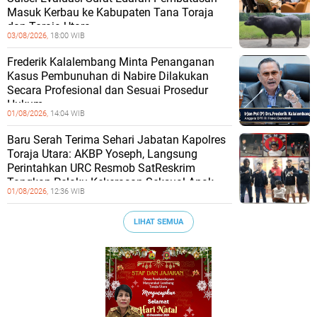
Masuk Kerbau ke Kabupaten Tana Toraja
dan Toraja Utara
03/08/2026,
18:00 WIB
Frederik Kalalembang Minta Penanganan
Kasus Pembunuhan di Nabire Dilakukan
Secara Profesional dan Sesuai Prosedur
Hukum
01/08/2026,
14:04 WIB
Baru Serah Terima Sehari Jabatan Kapolres
Toraja Utara: AKBP Yoseph, Langsung
Perintahkan URC Resmob SatReskrim
Tangkap Pelaku Kekerasan Seksual Anak
01/08/2026,
12:36 WIB
LIHAT SEMUA