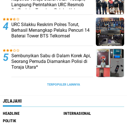
Langsung Perintahkan URC Resmob
SatReskrim Tangkap Pelaku Kekerasan
Seksual Anak Di Bawah Umur
URC Silakku Reskrim Polres Torut,
Berhasil Menangkap Pelaku Pencuri 14
Baterai Tower BTS Telkomsel
Sembunyikan Sabu di Dalam Korek Api,
Seorang Pemuda Diamankan Polisi di
Toraja Utara*
TERPOPULER LAINNYA
JELAJAHI
HEADLINE
INTERNASIONAL
POLITIK