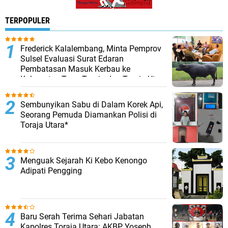
TERPOPULER
Frederick Kalalembang, Minta Pemprov
Sulsel Evaluasi Surat Edaran
Pembatasan Masuk Kerbau ke
Kabupaten Tana Toraja dan Toraja Utara
Sembunyikan Sabu di Dalam Korek Api,
Seorang Pemuda Diamankan Polisi di
Toraja Utara*
Menguak Sejarah Ki Kebo Kenongo
Adipati Pengging
Baru Serah Terima Sehari Jabatan
Kapolres Toraja Utara: AKBP Yoseph,