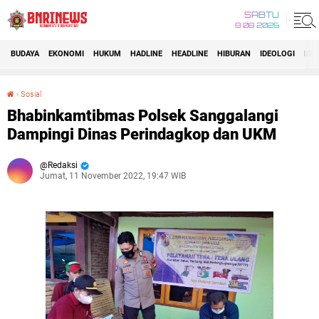
SABTU
8 08 2026
BUDAYA
EKONOMI
HUKUM
HADLINE
HEADLINE
HIBURAN
IDEOLOGI
IDI
›
Sosial
Bhabinkamtibmas Polsek Sanggalangi Dampingi Dinas Perindagkop dan UKM
Bhabinkamtibmas Polsek Sanggalangi
Dampingi Dinas Perindagkop dan UKM
Redaksi
Jumat, 11 November 2022, 19:47 WIB