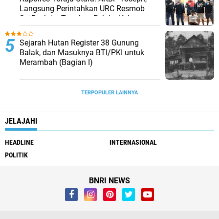
Langsung Perintahkan URC Resmob
SatReskrim Tangkap Pelaku Kekerasan
Seksual Anak Di Bawah Umur
Sejarah Hutan Register 38 Gunung
Balak, dan Masuknya BTI/PKI untuk
Merambah (Bagian I)
TERPOPULER LAINNYA
JELAJAHI
HEADLINE
INTERNASIONAL
POLITIK
BNRI NEWS