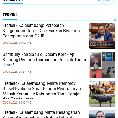
Tampilkan
TERKINI
Frederik Kalalembang: Persoalan
Keagamaan Harus Diselesaikan Bersama
Forkopimda dan FKUB
06/08/2026,
09:02 WIB
Sembunyikan Sabu di Dalam Korek Api,
Seorang Pemuda Diamankan Polisi di Toraja
Utara*
03/08/2026,
20:24 WIB
Frederick Kalalembang, Minta Pemprov
Sulsel Evaluasi Surat Edaran Pembatasan
Masuk Kerbau ke Kabupaten Tana Toraja
dan Toraja Utara
03/08/2026,
18:00 WIB
Frederik Kalalembang Minta Penanganan
Kasus Pembunuhan di Nabire Dilakukan