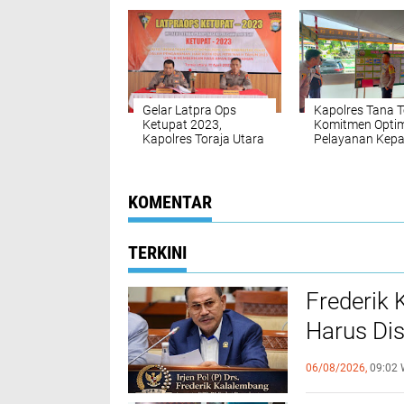
Mitra Polri beserta
FORKOP
Gelar Latpra Ops
Kapolres Tana T
Ketupat 2023,
Komitmen Opti
Kapolres Toraja Utara
Pelayanan Kep
Berikan Pembekalan
Masyarakat
Kepada Personel
yang Terlibat
KOMENTAR
TERKINI
Frederik
Harus Di
FKUB
06/08/2026,
09:02 