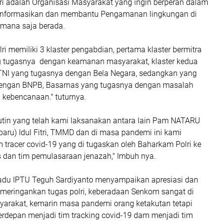
ri adalah Organisasi Masyarakat yang ingin berperan dalam
formasikan dan membantu Pengamanan lingkungan di
imana saja berada.
ri memiliki 3 klaster pengabdian, pertama klaster bermitra
g tugasnya dengan keamanan masyarakat, klaster kedua
TNI yang tugasnya dengan Bela Negara, sedangkan yang
dengan BNPB, Basarnas yang tugasnya dengan masalah
kebencanaan." tuturnya.
rutin yang telah kami laksanakan antara lain Pam NATARU
baru) Idul Fitri, TMMD dan di masa pandemi ini kami
 tracer covid-19 yang di tugaskan oleh Baharkam Polri ke
 dan tim pemulasaraan jenazah," Imbuh nya.
adu IPTU Teguh Sardiyanto menyampaikan apresiasi dan
h meringankan tugas polri, keberadaan Senkom sangat di
yarakat, kemarin masa pandemi orang ketakutan tetapi
erdepan menjadi tim tracking covid-19 dam menjadi tim