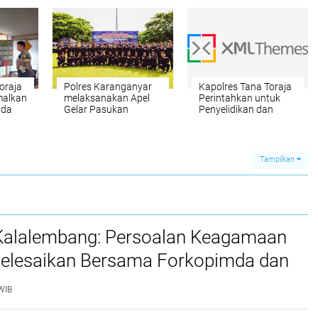
oraja
Polres Karanganyar
Kapolres Tana Toraja
malkan
melaksanakan Apel
Perintahkan untuk
ada
Gelar Pasukan
Penyelidikan dan
Operasi Ketupat
Otopsi Penemuan
Candi Tahun 2023
Mayat Tanpa Kepala
di wilayah Kecamatan
Bonggakaradeng
Tampilkan
 Kalalembang: Persoalan Keagamaan
selesaikan Bersama Forkopimda dan
WIB