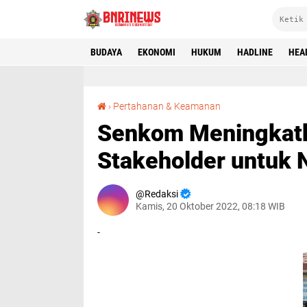
BUDAYA
EKONOMI
HUKUM
HADLINE
HEA
Senkom Meningkatkan Sinergitas dengan Stakeholder untuk NKRI
›
Pertahanan & Keamanan
Senkom Meningkatk
Stakeholder untuk 
Redaksi
Kamis, 20 Oktober 2022, 08:18 WIB
-