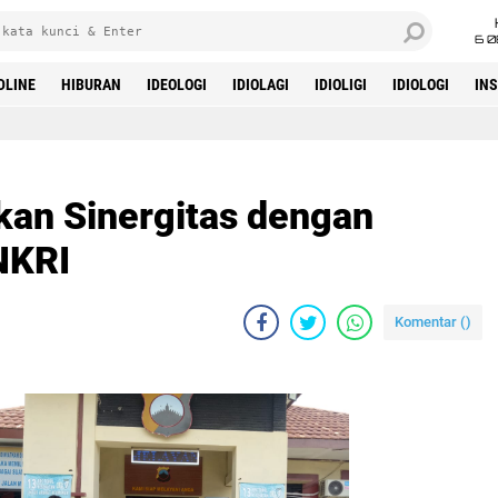
6 0
DLINE
HIBURAN
IDEOLOGI
IDIOLAGI
IDIOLIGI
IDIOLOGI
IN
an Sinergitas dengan
NKRI
Komentar (
)