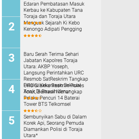
Edaran Pembatasan Masuk
Kerbau ke Kabupaten Tana
Toraja dan Toraja Utara
Menguak Sejarah Ki Kebo
Kenongo Adipati Pengging
Baru Serah Terima Sehari
Jabatan Kapolres Toraja
Utara: AKBP Yoseph,
Langsung Perintahkan URC
Resmob SatReskrim Tangkap
Pelaku Kekerasan Seksual
URC Silakku Reskrim Polres
Anak Di Bawah Umur
Torut, Berhasil Menangkap
Pelaku Pencuri 14 Baterai
Tower BTS Telkomsel
Sembunyikan Sabu di Dalam
Korek Api, Seorang Pemuda
Diamankan Polisi di Toraja
Utara*