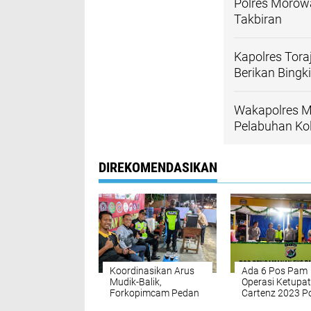
Polres Morow
Takbiran
Kapolres Tora
Berikan Bingk
Wakapolres Mo
Pelabuhan Ko
DIREKOMENDASIKAN
Koordinasikan Arus
Ada 6 Pos Pam
Mudik-Balik,
Operasi Ketupat
Forkopimcam Pedan
Cartenz 2023 Po
Gandeng Senkom
Mimika