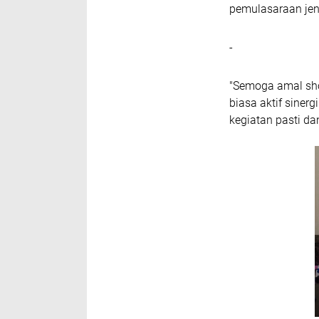
pemulasaraan je
-
"Semoga amal sho
biasa aktif siner
kegiatan pasti d