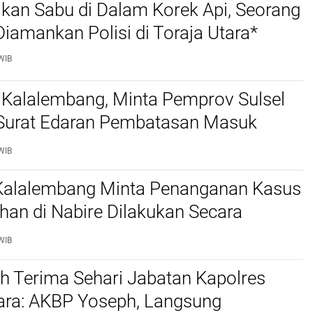
kan Sabu di Dalam Korek Api, Seorang
amankan Polisi di Toraja Utara*
WIB
 Kalalembang, Minta Pemprov Sulsel
 Surat Edaran Pembatasan Masuk
 Kabupaten Tana Toraja dan Toraja
WIB
 Kalalembang Minta Penanganan Kasus
an di Nabire Dilakukan Secara
nal dan Sesuai Prosedur Hukum
WIB
h Terima Sehari Jabatan Kapolres
tara: AKBP Yoseph, Langsung