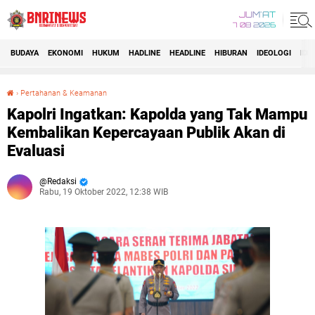
JUM'AT
7 08 2026
BUDAYA
EKONOMI
HUKUM
HADLINE
HEADLINE
HIBURAN
IDEOLOGI
IDI
›
Pertahanan & Keamanan
Kapolri Ingatkan: Kapolda yang Tak Mampu Kembalikan Kepercayaan Publik Akan di Evaluasi
Kapolri Ingatkan: Kapolda yang Tak Mampu
Kembalikan Kepercayaan Publik Akan di
Evaluasi
Redaksi
Rabu, 19 Oktober 2022, 12:38 WIB