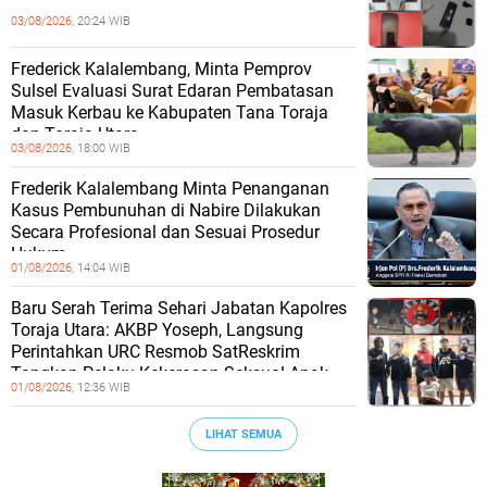
03/08/2026,
20:24 WIB
Frederick Kalalembang, Minta Pemprov
Sulsel Evaluasi Surat Edaran Pembatasan
Masuk Kerbau ke Kabupaten Tana Toraja
dan Toraja Utara
03/08/2026,
18:00 WIB
Frederik Kalalembang Minta Penanganan
Kasus Pembunuhan di Nabire Dilakukan
Secara Profesional dan Sesuai Prosedur
Hukum
01/08/2026,
14:04 WIB
Baru Serah Terima Sehari Jabatan Kapolres
Toraja Utara: AKBP Yoseph, Langsung
Perintahkan URC Resmob SatReskrim
Tangkap Pelaku Kekerasan Seksual Anak
01/08/2026,
12:36 WIB
LIHAT SEMUA