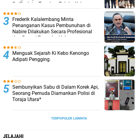
SatReskrim Tangkap Pelaku Kekerasan
Seksual Anak Di Bawah Umur
Frederik Kalalembang Minta
Penanganan Kasus Pembunuhan di
Nabire Dilakukan Secara Profesional
dan Sesuai Prosedur Hukum
Menguak Sejarah Ki Kebo Kenongo
Adipati Pengging
Sembunyikan Sabu di Dalam Korek Api,
Seorang Pemuda Diamankan Polisi di
Toraja Utara*
TERPOPULER LAINNYA
JELAJAHI