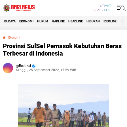
KAMIS
6 08 2026
BUDAYA
EKONOMI
HUKUM
HADLINE
HEADLINE
HIBURAN
IDEOLOGI
IDI
›
Ekonomi
Provinsi SulSel Pemasok Kebutuhan Beras Terbesar di Indonesia
Provinsi SulSel Pemasok Kebutuhan Beras
Terbesar di Indonesia
Redaksi
Minggu, 25 September 2022, 17:59 WIB