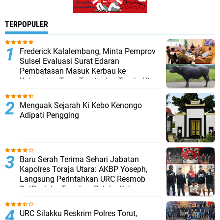
TERPOPULER
Frederick Kalalembang, Minta Pemprov
Sulsel Evaluasi Surat Edaran
Pembatasan Masuk Kerbau ke
Kabupaten Tana Toraja dan Toraja Utara
Menguak Sejarah Ki Kebo Kenongo
Adipati Pengging
Baru Serah Terima Sehari Jabatan
Kapolres Toraja Utara: AKBP Yoseph,
Langsung Perintahkan URC Resmob
SatReskrim Tangkap Pelaku Kekerasan
Seksual Anak Di Bawah Umur
URC Silakku Reskrim Polres Torut,