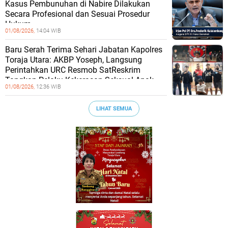
Kasus Pembunuhan di Nabire Dilakukan
Secara Profesional dan Sesuai Prosedur
Hukum
01/08/2026,
14:04 WIB
Baru Serah Terima Sehari Jabatan Kapolres
Toraja Utara: AKBP Yoseph, Langsung
Perintahkan URC Resmob SatReskrim
Tangkap Pelaku Kekerasan Seksual Anak
01/08/2026,
12:36 WIB
LIHAT SEMUA