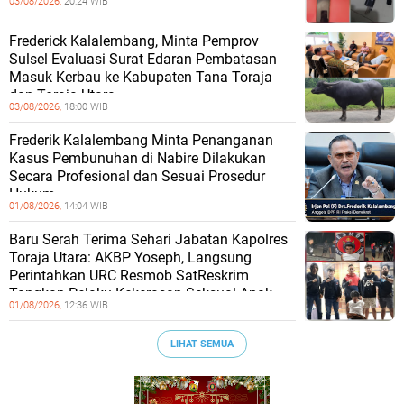
03/08/2026,
20:24 WIB
Frederick Kalalembang, Minta Pemprov
Sulsel Evaluasi Surat Edaran Pembatasan
Masuk Kerbau ke Kabupaten Tana Toraja
dan Toraja Utara
03/08/2026,
18:00 WIB
Frederik Kalalembang Minta Penanganan
Kasus Pembunuhan di Nabire Dilakukan
Secara Profesional dan Sesuai Prosedur
Hukum
01/08/2026,
14:04 WIB
Baru Serah Terima Sehari Jabatan Kapolres
Toraja Utara: AKBP Yoseph, Langsung
Perintahkan URC Resmob SatReskrim
Tangkap Pelaku Kekerasan Seksual Anak
01/08/2026,
12:36 WIB
LIHAT SEMUA