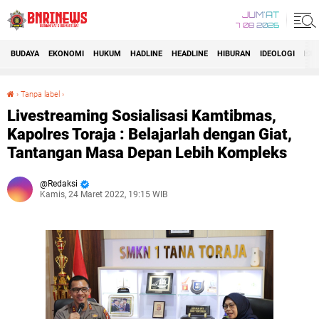
JUM'AT
7 08 2026
BUDAYA
EKONOMI
HUKUM
HADLINE
HEADLINE
HIBURAN
IDEOLOGI
IDI
›
Tanpa label
›
Livestreaming Sosialisasi Kamtibmas, Kapolres Toraja : Belajarlah dengan Giat, Tantangan Masa Depan Lebih Kompleks
Livestreaming Sosialisasi Kamtibmas,
Kapolres Toraja : Belajarlah dengan Giat,
Tantangan Masa Depan Lebih Kompleks
Redaksi
Kamis, 24 Maret 2022, 19:15 WIB