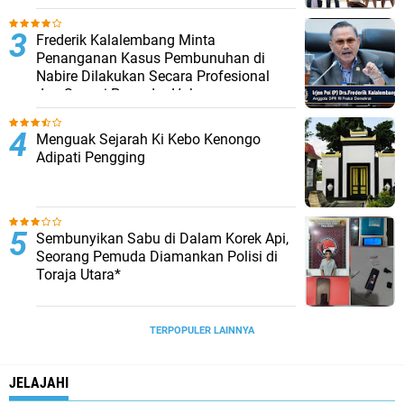
Seksual Anak Di Bawah Umur
Frederik Kalalembang Minta
Penanganan Kasus Pembunuhan di
Nabire Dilakukan Secara Profesional
dan Sesuai Prosedur Hukum
Menguak Sejarah Ki Kebo Kenongo
Adipati Pengging
Sembunyikan Sabu di Dalam Korek Api,
Seorang Pemuda Diamankan Polisi di
Toraja Utara*
TERPOPULER LAINNYA
JELAJAHI