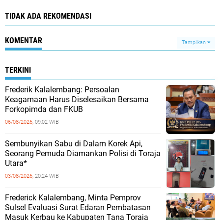
TIDAK ADA REKOMENDASI
KOMENTAR
Tampilkan
TERKINI
Frederik Kalalembang: Persoalan
Keagamaan Harus Diselesaikan Bersama
Forkopimda dan FKUB
06/08/2026,
09:02 WIB
Sembunyikan Sabu di Dalam Korek Api,
Seorang Pemuda Diamankan Polisi di Toraja
Utara*
03/08/2026,
20:24 WIB
Frederick Kalalembang, Minta Pemprov
Sulsel Evaluasi Surat Edaran Pembatasan
Masuk Kerbau ke Kabupaten Tana Toraja