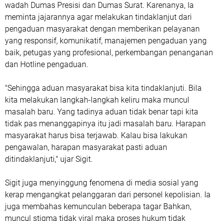
wadah Dumas Presisi dan Dumas Surat. Karenanya, Ia
meminta jajarannya agar melakukan tindaklanjut dari
pengaduan masyarakat dengan memberikan pelayanan
yang responsif, komunikatif, manajemen pengaduan yang
baik, petugas yang profesional, perkembangan penanganan
dan Hotline pengaduan.
"Sehingga aduan masyarakat bisa kita tindaklanjuti. Bila
kita melakukan langkah-langkah keliru maka muncul
masalah baru. Yang tadinya aduan tidak benar tapi kita
tidak pas menanggapinya itu jadi masalah baru. Harapan
masyarakat harus bisa terjawab. Kalau bisa lakukan
pengawalan, harapan masyarakat pasti aduan
ditindaklanjuti," ujar Sigit.
Sigit juga menyinggung fenomena di media sosial yang
kerap mengangkat pelanggaran dari personel kepolisian. Ia
juga membahas kemunculan beberapa tagar Bahkan,
muncul stigma tidak viral maka proses hukum tidak