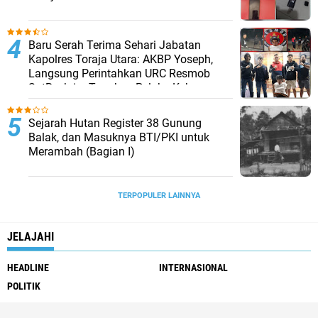
Baru Serah Terima Sehari Jabatan
Kapolres Toraja Utara: AKBP Yoseph,
Langsung Perintahkan URC Resmob
SatReskrim Tangkap Pelaku Kekerasan
Seksual Anak Di Bawah Umur
Sejarah Hutan Register 38 Gunung
Balak, dan Masuknya BTI/PKI untuk
Merambah (Bagian I)
TERPOPULER LAINNYA
JELAJAHI
HEADLINE
INTERNASIONAL
POLITIK