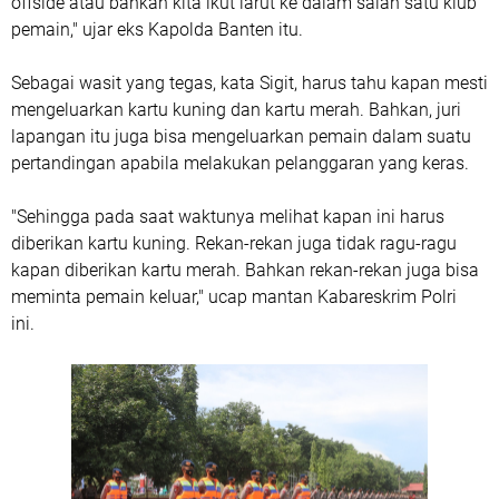
offside atau bahkan kita ikut larut ke dalam salah satu klub
pemain," ujar eks Kapolda Banten itu.
Sebagai wasit yang tegas, kata Sigit, harus tahu kapan mesti
mengeluarkan kartu kuning dan kartu merah. Bahkan, juri
lapangan itu juga bisa mengeluarkan pemain dalam suatu
pertandingan apabila melakukan pelanggaran yang keras.
"Sehingga pada saat waktunya melihat kapan ini harus
diberikan kartu kuning. Rekan-rekan juga tidak ragu-ragu
kapan diberikan kartu merah. Bahkan rekan-rekan juga bisa
meminta pemain keluar," ucap mantan Kabareskrim Polri
ini.