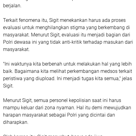
berjalan.
Terkait fenomena itu, Sigit menekankan harus ada proses
evaluasi untuk menghilangkan stigma yang berkembang di
masyarakat. Menurut Sigit, evaluasi itu menjadi bagian dari
Polri dewasa ini yang tidak anti-kritik terhadap masukan dari
masyarakat.
"Ini waktunya kita berbenah untuk melakukan hal yang lebih
baik. Bagaimana kita melihat perkembangan medsos terkait
peristiwa yang diupload. Ini menjadi tugas kita semua," jelas
Sigit.
Menurut Sigit, semua personel kepolisian saat ini harus
mampu keluar dari zona nyaman. Hal itu demi mewujudkan
harapan masyarakat sebagai Polri yang dicintai dan
diharapkan.