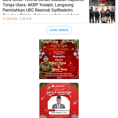
Toraja Utara: AKBP Yoseph, Langsung
Perintahkan URC Resmob SatReskrim
Tangkap Pelaku Kekerasan Seksual Anak
01/08/2026,
12:36 WIB
LIHAT SEMUA