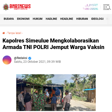
JUM'AT
7 08 2026
BUDAYA
EKONOMI
HUKUM
HADLINE
HEADLINE
HIBURAN
IDEOLOGI
IDI
›
Tanpa label
›
Kapolres Simeulue Mengkolaborasikan Armada TNI POLRI Jemput Warga Vaksin
Kapolres Simeulue Mengkolaborasikan
Armada TNI POLRI Jemput Warga Vaksin
Redaksi
Sabtu, 23 Oktober 2021, 09:39 WIB