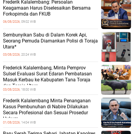
Frederik Kalalembang: Persoalan
Keagamaan Harus Diselesaikan Bersama
Forkopimda dan FKUB
06/08/2026,
09:02 WIB
Sembunyikan Sabu di Dalam Korek Api,
Seorang Pemuda Diamankan Polisi di Toraja
Utara*
03/08/2026,
20:24 WIB
Frederick Kalalembang, Minta Pemprov
Sulsel Evaluasi Surat Edaran Pembatasan
Masuk Kerbau ke Kabupaten Tana Toraja
dan Toraja Utara
03/08/2026,
18:00 WIB
Frederik Kalalembang Minta Penanganan
Kasus Pembunuhan di Nabire Dilakukan
Secara Profesional dan Sesuai Prosedur
Hukum
01/08/2026,
14:04 WIB
Baru Serah Terima Sehari Jabatan Kapolres