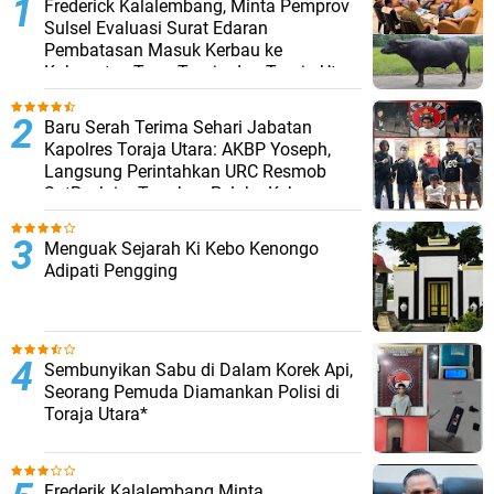
Frederick Kalalembang, Minta Pemprov
Sulsel Evaluasi Surat Edaran
Pembatasan Masuk Kerbau ke
Kabupaten Tana Toraja dan Toraja Utara
Baru Serah Terima Sehari Jabatan
Kapolres Toraja Utara: AKBP Yoseph,
Langsung Perintahkan URC Resmob
SatReskrim Tangkap Pelaku Kekerasan
Seksual Anak Di Bawah Umur
Menguak Sejarah Ki Kebo Kenongo
Adipati Pengging
Sembunyikan Sabu di Dalam Korek Api,
Seorang Pemuda Diamankan Polisi di
Toraja Utara*
Frederik Kalalembang Minta