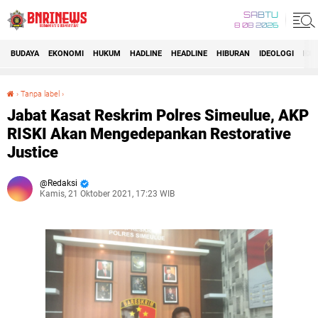
SABTU
8 08 2026
BUDAYA
EKONOMI
HUKUM
HADLINE
HEADLINE
HIBURAN
IDEOLOGI
IDI
›
Tanpa label
›
Jabat Kasat Reskrim Polres Simeulue, AKP RISKI Akan Mengedepankan Restorative Justice
Jabat Kasat Reskrim Polres Simeulue, AKP
RISKI Akan Mengedepankan Restorative
Justice
Redaksi
Kamis, 21 Oktober 2021, 17:23 WIB