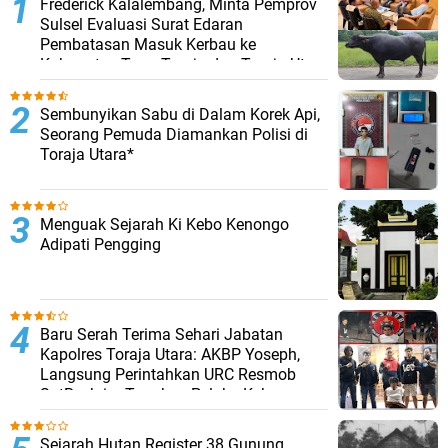
Frederick Kalalembang, Minta Pemprov
Sulsel Evaluasi Surat Edaran
Pembatasan Masuk Kerbau ke
Kabupaten Tana Toraja dan Toraja Utara
Sembunyikan Sabu di Dalam Korek Api,
Seorang Pemuda Diamankan Polisi di
Toraja Utara*
Menguak Sejarah Ki Kebo Kenongo
Adipati Pengging
Baru Serah Terima Sehari Jabatan
Kapolres Toraja Utara: AKBP Yoseph,
Langsung Perintahkan URC Resmob
SatReskrim Tangkap Pelaku Kekerasan
Seksual Anak Di Bawah Umur
Sejarah Hutan Register 38 Gunung