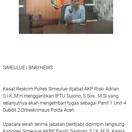
SIMEULUE | BNRI NEWS
Kasat Reskrim Polres Simeulue dijabat AKP Riski Adrian
S.I.K.,M.H menggantikan IPTU Sujono, S.Sos., M.Si yang
selanjutnya akan mengemban tugas sebagai Panit 1 Unit 4
Subdit 2 Ditreskrimsus Polda Aceh.
Upacara serah terima jabatan (sertijab) dipimpin langsung
Kapolres Simeulue AKBP Pandji Santoso, S.I.K, M.Si, Kamis