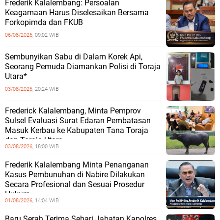
Frederik Kalalembang: Persoalan
Keagamaan Harus Diselesaikan Bersama
Forkopimda dan FKUB
06/08/2026,
09:02 WIB
Sembunyikan Sabu di Dalam Korek Api,
Seorang Pemuda Diamankan Polisi di Toraja
Utara*
03/08/2026,
20:24 WIB
Frederick Kalalembang, Minta Pemprov
Sulsel Evaluasi Surat Edaran Pembatasan
Masuk Kerbau ke Kabupaten Tana Toraja
dan Toraja Utara
03/08/2026,
18:00 WIB
Frederik Kalalembang Minta Penanganan
Kasus Pembunuhan di Nabire Dilakukan
Secara Profesional dan Sesuai Prosedur
Hukum
01/08/2026,
14:04 WIB
Baru Serah Terima Sehari Jabatan Kapolres