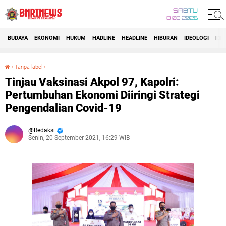
SABTU
8 08 2026
BUDAYA
EKONOMI
HUKUM
HADLINE
HEADLINE
HIBURAN
IDEOLOGI
IDI
›
Tanpa label
›
Tinjau Vaksinasi Akpol 97, Kapolri: Pertumbuhan Ekonomi Diiringi Strategi Pengendalian Covid-19
Tinjau Vaksinasi Akpol 97, Kapolri:
Pertumbuhan Ekonomi Diiringi Strategi
Pengendalian Covid-19
Redaksi
Senin, 20 September 2021, 16:29 WIB