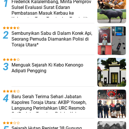
Frederick Kalalembang, Minta Pemprov
Sulsel Evaluasi Surat Edaran
Pembatasan Masuk Kerbau ke
Kabupaten Tana Toraja dan Toraja Utara
Sembunyikan Sabu di Dalam Korek Api,
Seorang Pemuda Diamankan Polisi di
Toraja Utara*
Menguak Sejarah Ki Kebo Kenongo
Adipati Pengging
Baru Serah Terima Sehari Jabatan
Kapolres Toraja Utara: AKBP Yoseph,
Langsung Perintahkan URC Resmob
SatReskrim Tangkap Pelaku Kekerasan
Seksual Anak Di Bawah Umur
Sejarah Hutan Register 38 Gunung