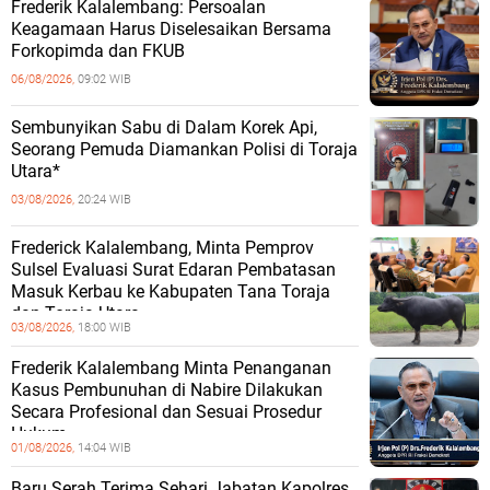
Frederik Kalalembang: Persoalan
Keagamaan Harus Diselesaikan Bersama
Forkopimda dan FKUB
06/08/2026,
09:02 WIB
Sembunyikan Sabu di Dalam Korek Api,
Seorang Pemuda Diamankan Polisi di Toraja
Utara*
03/08/2026,
20:24 WIB
Frederick Kalalembang, Minta Pemprov
Sulsel Evaluasi Surat Edaran Pembatasan
Masuk Kerbau ke Kabupaten Tana Toraja
dan Toraja Utara
03/08/2026,
18:00 WIB
Frederik Kalalembang Minta Penanganan
Kasus Pembunuhan di Nabire Dilakukan
Secara Profesional dan Sesuai Prosedur
Hukum
01/08/2026,
14:04 WIB
Baru Serah Terima Sehari Jabatan Kapolres