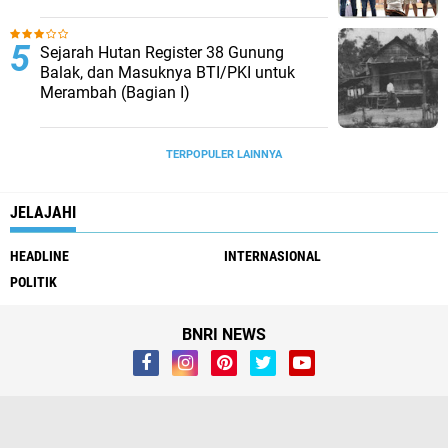
SatReskrim Tangkap Pelaku Kekerasan
Seksual Anak Di Bawah Umur
Sejarah Hutan Register 38 Gunung
Balak, dan Masuknya BTI/PKI untuk
Merambah (Bagian I)
TERPOPULER LAINNYA
JELAJAHI
HEADLINE
INTERNASIONAL
POLITIK
BNRI NEWS
Whistleblower
Visi Misi
Redaksi
Pendaftaran Biro
Pedoman Media Siber
Kirim Berita & Iklan