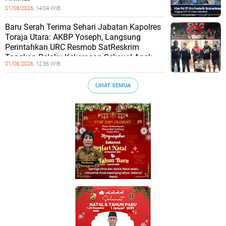
Hukum
01/08/2026,
14:04 WIB
Baru Serah Terima Sehari Jabatan Kapolres
Toraja Utara: AKBP Yoseph, Langsung
Perintahkan URC Resmob SatReskrim
Tangkap Pelaku Kekerasan Seksual Anak
01/08/2026,
12:36 WIB
LIHAT SEMUA