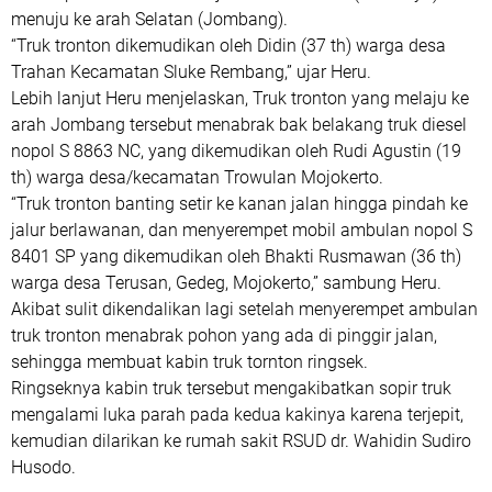
menuju ke arah Selatan (Jombang).
“Truk tronton dikemudikan oleh Didin (37 th) warga desa
Trahan Kecamatan Sluke Rembang,” ujar Heru.
Lebih lanjut Heru menjelaskan, Truk tronton yang melaju ke
arah Jombang tersebut menabrak bak belakang truk diesel
nopol S 8863 NC, yang dikemudikan oleh Rudi Agustin (19
th) warga desa/kecamatan Trowulan Mojokerto.
“Truk tronton banting setir ke kanan jalan hingga pindah ke
jalur berlawanan, dan menyerempet mobil ambulan nopol S
8401 SP yang dikemudikan oleh Bhakti Rusmawan (36 th)
warga desa Terusan, Gedeg, Mojokerto,” sambung Heru.
Akibat sulit dikendalikan lagi setelah menyerempet ambulan
truk tronton menabrak pohon yang ada di pinggir jalan,
sehingga membuat kabin truk tornton ringsek.
Ringseknya kabin truk tersebut mengakibatkan sopir truk
mengalami luka parah pada kedua kakinya karena terjepit,
kemudian dilarikan ke rumah sakit RSUD dr. Wahidin Sudiro
Husodo.