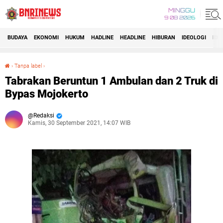
MINGGU
9 08 2026
BUDAYA
EKONOMI
HUKUM
HADLINE
HEADLINE
HIBURAN
IDEOLOGI
IDI
›
Tanpa label
›
Tabrakan Beruntun 1 Ambulan dan 2 Truk di Bypas Mojokerto
Tabrakan Beruntun 1 Ambulan dan 2 Truk di
Bypas Mojokerto
Redaksi
Kamis, 30 September 2021, 14:07 WIB