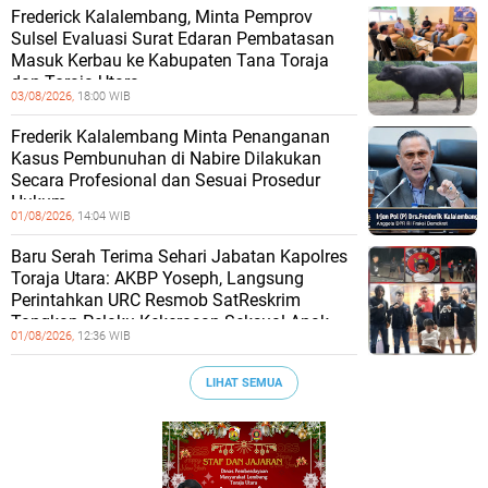
Frederick Kalalembang, Minta Pemprov
Sulsel Evaluasi Surat Edaran Pembatasan
Masuk Kerbau ke Kabupaten Tana Toraja
dan Toraja Utara
03/08/2026,
18:00 WIB
Frederik Kalalembang Minta Penanganan
Kasus Pembunuhan di Nabire Dilakukan
Secara Profesional dan Sesuai Prosedur
Hukum
01/08/2026,
14:04 WIB
Baru Serah Terima Sehari Jabatan Kapolres
Toraja Utara: AKBP Yoseph, Langsung
Perintahkan URC Resmob SatReskrim
Tangkap Pelaku Kekerasan Seksual Anak
01/08/2026,
12:36 WIB
LIHAT SEMUA