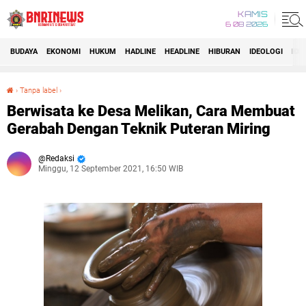
KAMIS
6 08 2026
BUDAYA
EKONOMI
HUKUM
HADLINE
HEADLINE
HIBURAN
IDEOLOGI
IDI
›
Tanpa label
›
Berwisata ke Desa Melikan, Cara Membuat Gerabah Dengan Teknik Puteran Miring
Berwisata ke Desa Melikan, Cara Membuat
Gerabah Dengan Teknik Puteran Miring
Redaksi
Minggu, 12 September 2021, 16:50 WIB