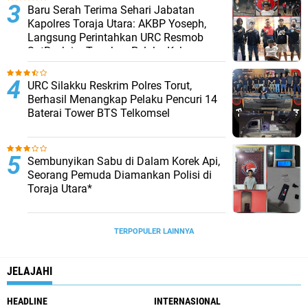
Baru Serah Terima Sehari Jabatan
Kapolres Toraja Utara: AKBP Yoseph,
Langsung Perintahkan URC Resmob
SatReskrim Tangkap Pelaku Kekerasan
Seksual Anak Di Bawah Umur
URC Silakku Reskrim Polres Torut,
Berhasil Menangkap Pelaku Pencuri 14
Baterai Tower BTS Telkomsel
Sembunyikan Sabu di Dalam Korek Api,
Seorang Pemuda Diamankan Polisi di
Toraja Utara*
TERPOPULER LAINNYA
JELAJAHI
HEADLINE
INTERNASIONAL