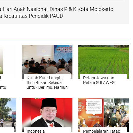
Hari Anak Nasional, Dinas P & K Kota Mojokerto
Kreatifitas Pendidik PAUD
l
Kuliah Kurir Langit :
Petani Jawa dan
Ilmu Bukan Sekedar
Petani SULAWESI
antu
untuk Berilmu, Namun
Diamalkan untuk
Kemaslahatan
Ummat
Indonesia
Pembelajaran Tatap