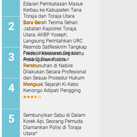
Edaran Pembatasan Masuk
Kerbau ke Kabupaten Tana
Toraja dan Toraja Utara
Baru Serah Terima Sehari
Jabatan Kapolres Toraja
Utara: AKBP Yoseph,
Langsung Perintahkan URC
Resmob SatReskrim Tangkap
Pelaku Kekerasan Seksual
Frederik Kalalembang Minta
Anak Di Bawah Umur
Penanganan Kasus
Pembunuhan di Nabire
Dilakukan Secara Profesional
dan Sesuai Prosedur Hukum
Menguak Sejarah Ki Kebo
Kenongo Adipati Pengging
Sembunyikan Sabu di Dalam
Korek Api, Seorang Pemuda
Diamankan Polisi di Toraja
Utara*