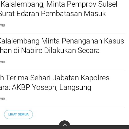
 Kalalembang, Minta Pemprov Sulsel
 Surat Edaran Pembatasan Masuk
 Kabupaten Tana Toraja dan Toraja
WIB
 Kalalembang Minta Penanganan Kasus
an di Nabire Dilakukan Secara
nal dan Sesuai Prosedur Hukum
WIB
h Terima Sehari Jabatan Kapolres
tara: AKBP Yoseph, Langsung
kan URC Resmob SatReskrim Tangkap
WIB
ekerasan Seksual Anak
LIHAT SEMUA