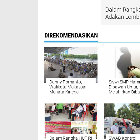
Dalam Rangka 
Adakan Lomba 
DIREKOMENDASIKAN
Danny Pomanto,
Siswi SMP Hami
Walikota Makassar
Dibawah Umur,
Menata Kinerja
Melahirkan Dib
SATPOL PP Mengurai
Warga
Keramaian
Dalam Rangka HUT RI
SWAB Kontrol