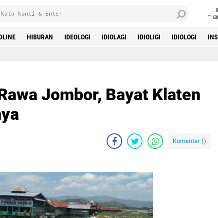
J
7 
DLINE
HIBURAN
IDEOLOGI
IDIOLAGI
IDIOLIGI
IDIOLOGI
IN
Rawa Jombor, Bayat Klaten
nya
Komentar (
)