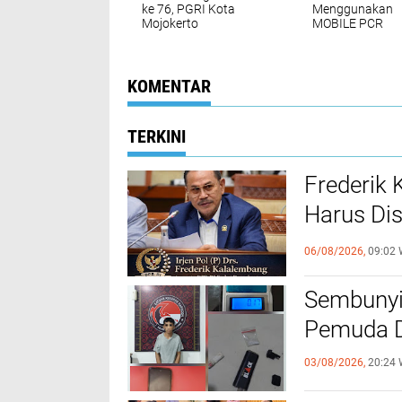
ke 76, PGRI Kota
Menggunakan
Mojokerto
MOBILE PCR
Selenggarakan Donor
Darah
KOMENTAR
TERKINI
Frederik
Harus Di
FKUB
06/08/2026,
09:02 
Sembunyi
Pemuda Di
03/08/2026,
20:24 