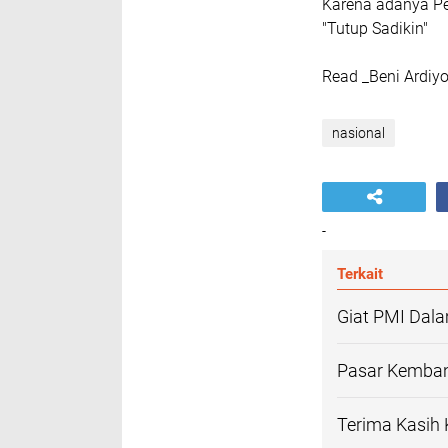
Karena adanya P
"Tutup Sadikin"
Read _Beni Ardi
nasional
-
Terkait
Giat PMI Dal
Pasar Kemban
Terima Kasih 