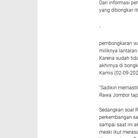
Dari informasi pe
yang dibongkar i
-
pembongkaran wa
miliknya lantaran
Karena sudah tida
akhirnya di bongk
Kamis (02-09-202
"Sadikin memastik
Rawa Jombor tapi
Sedangkan soal Re
perkembangan sam
sampai saat ini a
meski ikut mera