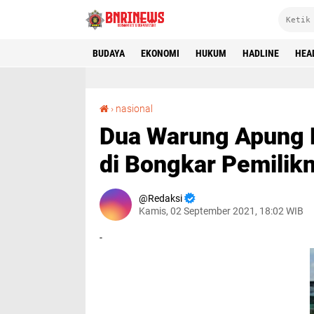
BUDAYA
EKONOMI
HUKUM
HADLINE
HEA
Dua Warung Apung Rawa Jombor, Bayat Klaten di Bongkar Pemiliknya
›
nasional
Dua Warung Apung 
di Bongkar Pemilik
Redaksi
Kamis, 02 September 2021, 18:02 WIB
-