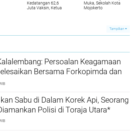
Kedatangan 62,6
Muka, Sekolah Kota
Juta Vaksin, Ketua
Mojokerto
DPD RI Optimis 4 Juta
Dilaksanakan mulai
Suntikan Perhari
30 Agustus 2021
Tercapai
Tampilkan
 Kalalembang: Persoalan Keagamaan
selesaikan Bersama Forkopimda dan
WIB
kan Sabu di Dalam Korek Api, Seorang
amankan Polisi di Toraja Utara*
WIB