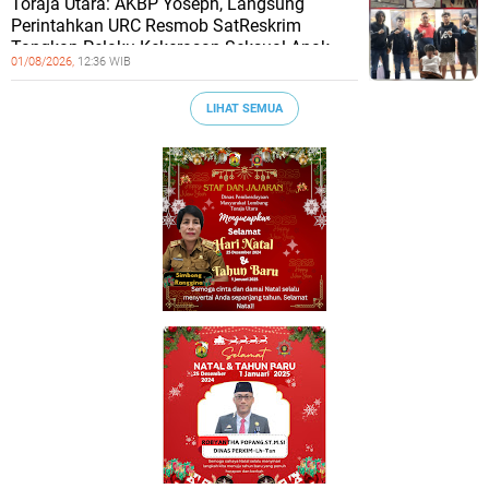
Toraja Utara: AKBP Yoseph, Langsung
Perintahkan URC Resmob SatReskrim
Tangkap Pelaku Kekerasan Seksual Anak
01/08/2026,
12:36 WIB
LIHAT SEMUA