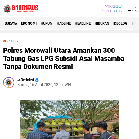
MINGGU
9 08 2026
BUDAYA
EKONOMI
HUKUM
HADLINE
HEADLINE
HIBURAN
IDEOLOGI
IDI
›
SOSIAL
Polres Morowali Utara Amankan 300 Tabung Gas LPG Subsidi Asal Masamba Tanpa Dokumen Resmi
Polres Morowali Utara Amankan 300
Tabung Gas LPG Subsidi Asal Masamba
Tanpa Dokumen Resmi
Redaksi
Kamis, 16 April 2026, 12:27 WIB