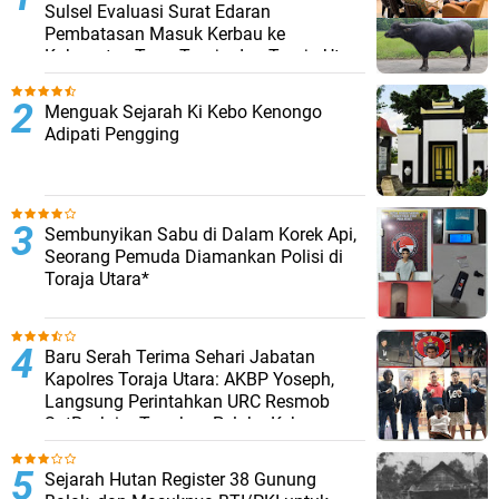
Sulsel Evaluasi Surat Edaran
Pembatasan Masuk Kerbau ke
Kabupaten Tana Toraja dan Toraja Utara
Menguak Sejarah Ki Kebo Kenongo
Adipati Pengging
Sembunyikan Sabu di Dalam Korek Api,
Seorang Pemuda Diamankan Polisi di
Toraja Utara*
Baru Serah Terima Sehari Jabatan
Kapolres Toraja Utara: AKBP Yoseph,
Langsung Perintahkan URC Resmob
SatReskrim Tangkap Pelaku Kekerasan
Seksual Anak Di Bawah Umur
Sejarah Hutan Register 38 Gunung