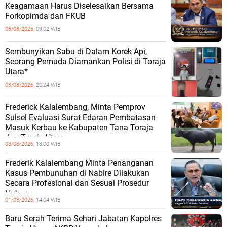
Keagamaan Harus Diselesaikan Bersama
Forkopimda dan FKUB
06/08/2026,
09:02 WIB
Sembunyikan Sabu di Dalam Korek Api,
Seorang Pemuda Diamankan Polisi di Toraja
Utara*
03/08/2026,
20:24 WIB
Frederick Kalalembang, Minta Pemprov
Sulsel Evaluasi Surat Edaran Pembatasan
Masuk Kerbau ke Kabupaten Tana Toraja
dan Toraja Utara
03/08/2026,
18:00 WIB
Frederik Kalalembang Minta Penanganan
Kasus Pembunuhan di Nabire Dilakukan
Secara Profesional dan Sesuai Prosedur
Hukum
01/08/2026,
14:04 WIB
Baru Serah Terima Sehari Jabatan Kapolres