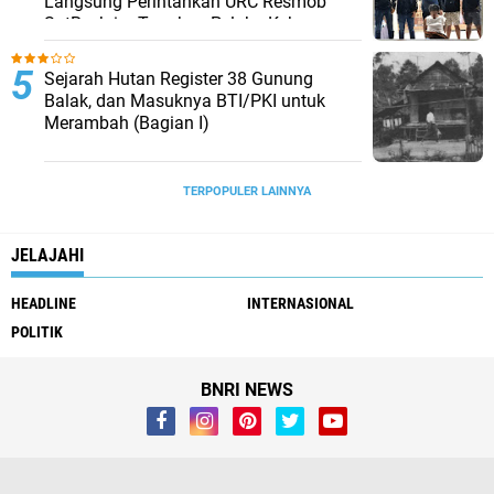
Langsung Perintahkan URC Resmob
SatReskrim Tangkap Pelaku Kekerasan
Seksual Anak Di Bawah Umur
Sejarah Hutan Register 38 Gunung
Balak, dan Masuknya BTI/PKI untuk
Merambah (Bagian I)
TERPOPULER LAINNYA
JELAJAHI
HEADLINE
INTERNASIONAL
POLITIK
BNRI NEWS
Whistleblower
Visi Misi
Redaksi
Pendaftaran Biro