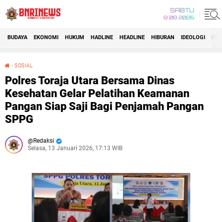
SABTU
8 08 2026
BUDAYA
EKONOMI
HUKUM
HADLINE
HEADLINE
HIBURAN
IDEOLOGI
IDI
›
SOSIAL
Polres Toraja Utara Bersama Dinas Kesehatan Gelar Pelatihan Keamanan Pangan Siap Saji Bagi Penjamah Pangan SPPG
Polres Toraja Utara Bersama Dinas
Kesehatan Gelar Pelatihan Keamanan
Pangan Siap Saji Bagi Penjamah Pangan
SPPG
Redaksi
Selasa, 13 Januari 2026, 17:13 WIB