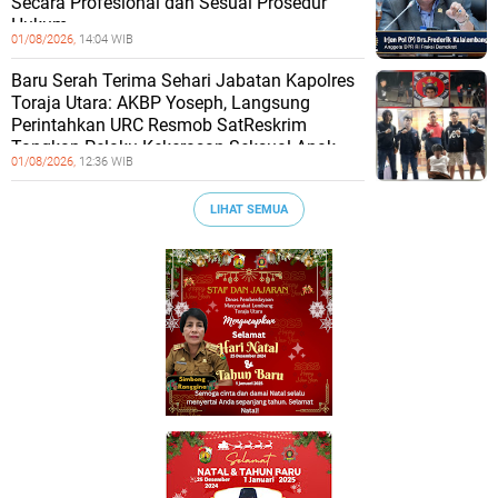
Secara Profesional dan Sesuai Prosedur
Hukum
01/08/2026,
14:04 WIB
Baru Serah Terima Sehari Jabatan Kapolres
Toraja Utara: AKBP Yoseph, Langsung
Perintahkan URC Resmob SatReskrim
Tangkap Pelaku Kekerasan Seksual Anak
01/08/2026,
12:36 WIB
LIHAT SEMUA