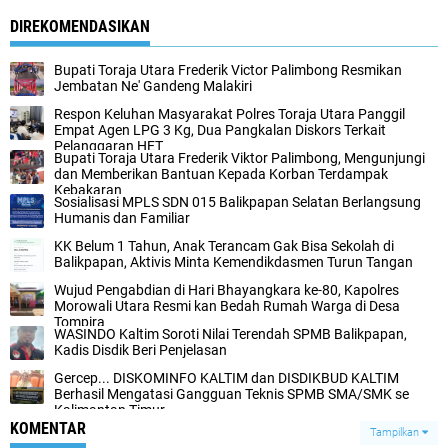
DIREKOMENDASIKAN
Bupati Toraja Utara Frederik Victor Palimbong Resmikan
Jembatan Ne' Gandeng Malakiri
Respon Keluhan Masyarakat Polres Toraja Utara Panggil
Empat Agen LPG 3 Kg, Dua Pangkalan Diskors Terkait
Pelanggaran HET
Bupati Toraja Utara Frederik Viktor Palimbong, Mengunjungi
dan Memberikan Bantuan Kepada Korban Terdampak
Kebakaran
Sosialisasi MPLS SDN 015 Balikpapan Selatan Berlangsung
Humanis dan Familiar
KK Belum 1 Tahun, Anak Terancam Gak Bisa Sekolah di
Balikpapan, Aktivis Minta Kemendikdasmen Turun Tangan
Wujud Pengabdian di Hari Bhayangkara ke-80, Kapolres
Morowali Utara Resmi kan Bedah Rumah Warga di Desa
Tompira
WASINDO Kaltim Soroti Nilai Terendah SPMB Balikpapan,
Kadis Disdik Beri Penjelasan
Gercep... DISKOMINFO KALTIM dan DISDIKBUD KALTIM
Berhasil Mengatasi Gangguan Teknis SPMB SMA/SMK se
Kalimantan Timur
KOMENTAR
Tampilkan