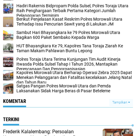
Hadiri Rakernis Bidpropam Polda Sulsel, Polres Toraja Utara
Raih Penghargaan Terbaik Pertama Kategori Jumlah
Pelanggaran Terminim
Berikut Penjelasan Kasat Reskrim Polres Morowali Utara
Terhadap Issu Pencurian Sawit yang di Lakukan JM
Sambut Hari Bhayangkara ke 79 Polres Morowali Utara
Bagikan 600 Paket Sembako Kepada Warga
HUT Bhayangkara Ke 79, Kapolres Tana Toraja Ziarah Ke
Taman Makam Pahlawan Buntu Lepong
Polres Toraja Utara Terima Kunjungan Tim Audit Kinerja
Itwasda Polda Sulsel Tahap I Tahun 2026, Mantapkan
Perencanaan Dan Pengorganisasian
Kapolres Morowali Utara Berharap Operasi Zebra 2025 Dapat
Menekan Pelanggaran dan Fatalitas kecelakaan Jelang Natal
dan Tahun Baru
Satgas Pangan Polres Morowali Utara dan Pemda
Laksanakan Sidak Harga Beras di Pasar Beteleme
KOMENTAR
Tampilkan
TERKINI
Frederik Kalalembang: Persoalan