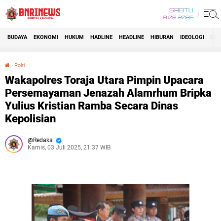
SABTU
8 08 2026
BUDAYA
EKONOMI
HUKUM
HADLINE
HEADLINE
HIBURAN
IDEOLOGI
IDI
›
Polri
Wakapolres Toraja Utara Pimpin Upacara Persemayaman Jenazah Alamrhum Bripka Yulius Kristian Ramba Secara Dinas Kepolisian
Wakapolres Toraja Utara Pimpin Upacara
Persemayaman Jenazah Alamrhum Bripka
Yulius Kristian Ramba Secara Dinas
Kepolisian
Redaksi
Kamis, 03 Juli 2025, 21:37 WIB