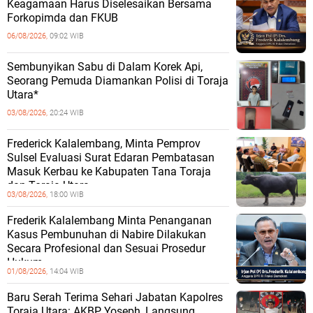
Keagamaan Harus Diselesaikan Bersama
Forkopimda dan FKUB
06/08/2026,
09:02 WIB
Sembunyikan Sabu di Dalam Korek Api,
Seorang Pemuda Diamankan Polisi di Toraja
Utara*
03/08/2026,
20:24 WIB
Frederick Kalalembang, Minta Pemprov
Sulsel Evaluasi Surat Edaran Pembatasan
Masuk Kerbau ke Kabupaten Tana Toraja
dan Toraja Utara
03/08/2026,
18:00 WIB
Frederik Kalalembang Minta Penanganan
Kasus Pembunuhan di Nabire Dilakukan
Secara Profesional dan Sesuai Prosedur
Hukum
01/08/2026,
14:04 WIB
Baru Serah Terima Sehari Jabatan Kapolres
Toraja Utara: AKBP Yoseph, Langsung