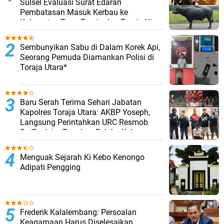
Sulsel Evaluasi Surat Edaran
Pembatasan Masuk Kerbau ke
Kabupaten Tana Toraja dan Toraja Utara
Sembunyikan Sabu di Dalam Korek Api,
Seorang Pemuda Diamankan Polisi di
Toraja Utara*
Baru Serah Terima Sehari Jabatan
Kapolres Toraja Utara: AKBP Yoseph,
Langsung Perintahkan URC Resmob
SatReskrim Tangkap Pelaku Kekerasan
Seksual Anak Di Bawah Umur
Menguak Sejarah Ki Kebo Kenongo
Adipati Pengging
Frederik Kalalembang: Persoalan
Keagamaan Harus Diselesaikan