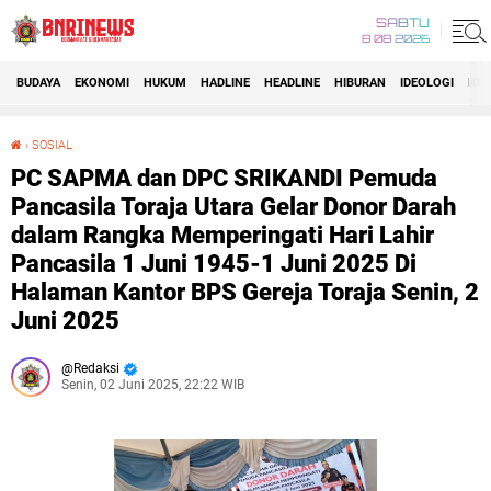
SABTU
8 08 2026
BUDAYA
EKONOMI
HUKUM
HADLINE
HEADLINE
HIBURAN
IDEOLOGI
IDI
›
SOSIAL
PC SAPMA dan DPC SRIKANDI Pemuda Pancasila Toraja Utara Gelar Donor Darah dalam Rangka Memperingati Hari Lahir Pancasila 1 Juni 1945-1 Juni 2025 Di Halaman Kantor BPS Gereja Toraja Senin, 2 Juni 2025
PC SAPMA dan DPC SRIKANDI Pemuda
Pancasila Toraja Utara Gelar Donor Darah
dalam Rangka Memperingati Hari Lahir
Pancasila 1 Juni 1945-1 Juni 2025 Di
Halaman Kantor BPS Gereja Toraja Senin, 2
Juni 2025
Redaksi
Senin, 02 Juni 2025, 22:22 WIB