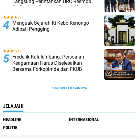
Langsung Perintahkan URC Resmob
SatReskrim Tangkap Pelaku Kekerasan
Seksual Anak Di Bawah Umur
Menguak Sejarah Ki Kebo Kenongo
Adipati Pengging
Frederik Kalalembang: Persoalan
Keagamaan Harus Diselesaikan
Bersama Forkopimda dan FKUB
TERPOPULER LAINNYA
JELAJAHI
HEADLINE
INTERNASIONAL
POLITIK