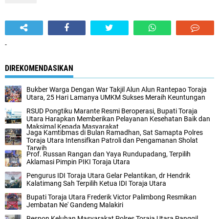
-
DIREKOMENDASIKAN
Bukber Warga Dengan War Takjil Alun Alun Rantepao Toraja
Utara, 25 Hari Lamanya UMKM Sukses Meraih Keuntungan
RSUD Pongtiku Marante Resmi Beroperasi, Bupati Toraja
Utara Harapkan Memberikan Pelayanan Kesehatan Baik dan
Maksimal Kepada Masyarakat
Jaga Kamtibmas di Bulan Ramadhan, Sat Samapta Polres
Toraja Utara Intensifkan Patroli dan Pengamanan Sholat
Tarwih
Prof. Russan Rangan dan Yaya Rundupadang, Terpilih
Aklamasi Pimpin PIKI Toraja Utara
Pengurus IDI Toraja Utara Gelar Pelantikan, dr Hendrik
Kalatimang Sah Terpilih Ketua IDI Toraja Utara
Bupati Toraja Utara Frederik Victor Palimbong Resmikan
Jembatan Ne' Gandeng Malakiri
Respon Keluhan Masyarakat Polres Toraja Utara Panggil