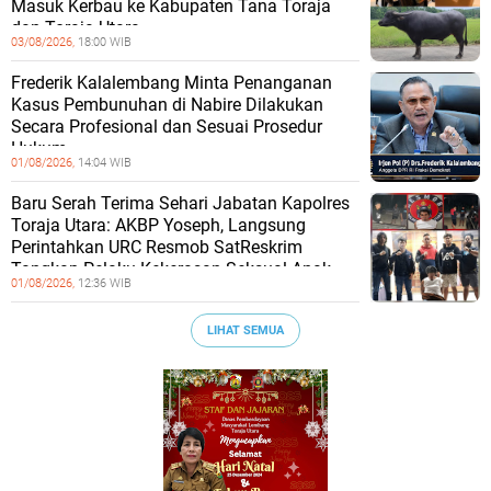
Masuk Kerbau ke Kabupaten Tana Toraja
dan Toraja Utara
03/08/2026,
18:00 WIB
Frederik Kalalembang Minta Penanganan
Kasus Pembunuhan di Nabire Dilakukan
Secara Profesional dan Sesuai Prosedur
Hukum
01/08/2026,
14:04 WIB
Baru Serah Terima Sehari Jabatan Kapolres
Toraja Utara: AKBP Yoseph, Langsung
Perintahkan URC Resmob SatReskrim
Tangkap Pelaku Kekerasan Seksual Anak
01/08/2026,
12:36 WIB
LIHAT SEMUA