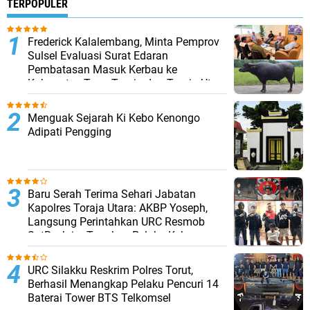
TERPOPULER
Frederick Kalalembang, Minta Pemprov
Sulsel Evaluasi Surat Edaran
Pembatasan Masuk Kerbau ke
Kabupaten Tana Toraja dan Toraja Utara
Menguak Sejarah Ki Kebo Kenongo
Adipati Pengging
Baru Serah Terima Sehari Jabatan
Kapolres Toraja Utara: AKBP Yoseph,
Langsung Perintahkan URC Resmob
SatReskrim Tangkap Pelaku Kekerasan
Seksual Anak Di Bawah Umur
URC Silakku Reskrim Polres Torut,
Berhasil Menangkap Pelaku Pencuri 14
Baterai Tower BTS Telkomsel