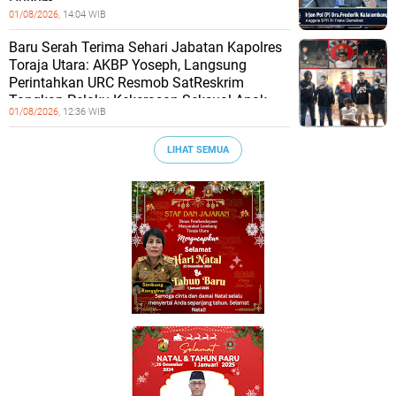
Hukum
01/08/2026,
14:04 WIB
Baru Serah Terima Sehari Jabatan Kapolres
Toraja Utara: AKBP Yoseph, Langsung
Perintahkan URC Resmob SatReskrim
Tangkap Pelaku Kekerasan Seksual Anak
01/08/2026,
12:36 WIB
LIHAT SEMUA