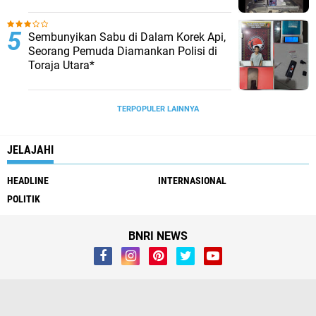
Sembunyikan Sabu di Dalam Korek Api,
Seorang Pemuda Diamankan Polisi di
Toraja Utara*
TERPOPULER LAINNYA
JELAJAHI
HEADLINE
INTERNASIONAL
POLITIK
BNRI NEWS
Whistleblower
Visi Misi
Redaksi
Pendaftaran Biro
Pedoman Media Siber
Kirim Berita & Iklan