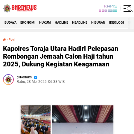
KAMIS
6 08 2026
BUDAYA
EKONOMI
HUKUM
HADLINE
HEADLINE
HIBURAN
IDEOLOGI
IDI
›
Polri
Kapolres Toraja Utara Hadiri Pelepasan Rombongan Jemaah Calon Haji tahun 2025, Dukung Kegiatan Keagamaan
Kapolres Toraja Utara Hadiri Pelepasan
Rombongan Jemaah Calon Haji tahun
2025, Dukung Kegiatan Keagamaan
Redaksi
Rabu, 28 Mei 2025, 06:38 WIB